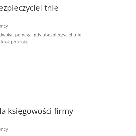
pieczyciel tnie
emcy
Adwokat pomaga, gdy ubezpieczyciel tnie
 krok po kroku.
a księgowości firmy
emcy