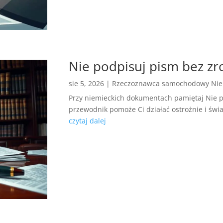
Nie podpisuj pism bez zr
sie 5, 2026
|
Rzeczoznawca samochodowy Ni
Przy niemieckich dokumentach pamiętaj Nie 
przewodnik pomoże Ci działać ostrożnie i św
czytaj dalej