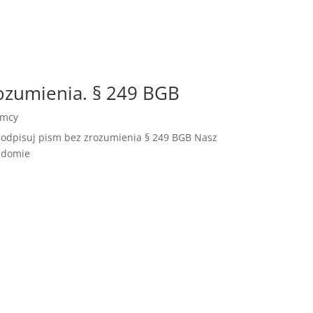
ozumienia. § 249 BGB
emcy
podpisuj pism bez zrozumienia § 249 BGB Nasz
iadomie