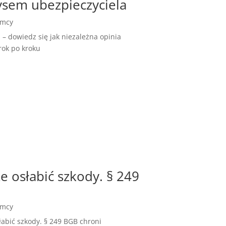
ysem ubezpieczyciela
emcy
– dowiedz się jak niezależna opinia
rok po kroku
e osłabić szkody. § 249
emcy
łabić szkody. § 249 BGB chroni