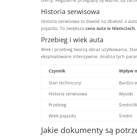
oferty. Regularne przeglądy są ważne, by zac
Historia serwisowa
Historia serwisowa to dowód na dbałość o auto
pojazdu. To zwiększa
cena auta w Niemczech
Przebieg i wiek auta
Wiek i przebieg tworzą obraz użytkowania. Sta
eksploatowane intensywnie. Analiza tych para
Czynnik
Wpływ n
Stan techniczny
Bardzo w
Historia serwisowa
Wysoki
Przebieg
Średni/W
Wiek pojazdu
Średni
Jakie dokumenty są potr