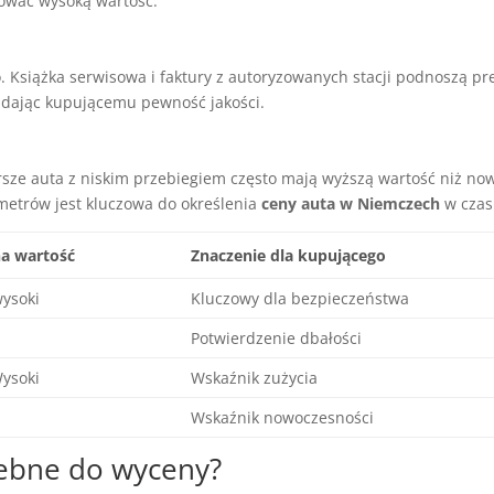
hować wysoką wartość.
. Książka serwisowa i faktury z autoryzowanych stacji podnoszą pre
, dając kupującemu pewność jakości.
rsze auta z niskim przebiegiem często mają wyższą wartość niż no
metrów jest kluczowa do określenia
ceny auta w Niemczech
w czas
a wartość
Znaczenie dla kupującego
ysoki
Kluczowy dla bezpieczeństwa
Potwierdzenie dbałości
ysoki
Wskaźnik zużycia
Wskaźnik nowoczesności
zebne do wyceny?