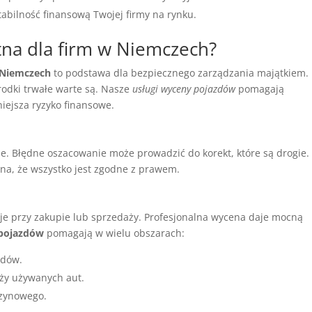
abilność finansową Twojej firmy na rynku.
tna dla firm w Niemczech?
w Niemczech
to podstawa dla bezpiecznego zarządzania majątkiem.
rodki trwałe warte są. Nasze
usługi wyceny pojazdów
pomagają
niejsza ryzyko finansowe.
je. Błędne oszacowanie może prowadzić do korekt, które są drogie.
na, że wszystko jest zgodne z prawem.
zje przy zakupie lub sprzedaży. Profesjonalna wycena daje mocną
 pojazdów
pomagają w wielu obszarach:
zdów.
aży używanych aut.
zynowego.