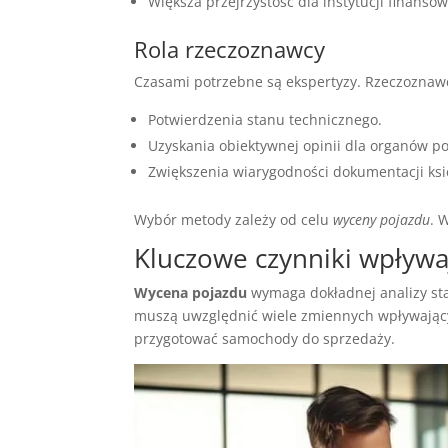
Większa przejrzystość dla instytucji finanso
Rola rzeczoznawcy
Czasami potrzebne są ekspertyzy. Rzeczoznawc
Potwierdzenia stanu technicznego.
Uzyskania obiektywnej opinii dla organów p
Zwiększenia wiarygodności dokumentacji ksi
Wybór metody zależy od celu
wyceny pojazdu
. 
Kluczowe czynniki wpływ
Wycena pojazdu
wymaga dokładnej analizy stan
muszą uwzględnić wiele zmiennych wpływający
przygotować samochody do sprzedaży.