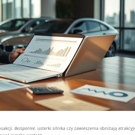
nsakcji.
Bezspornie
, usterki silnika czy zawieszenia obniżają atrakcy