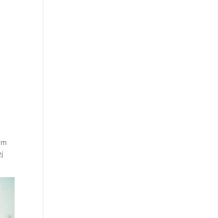
irm
ej