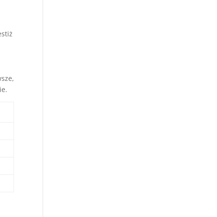
stiż
wsze,
ie.