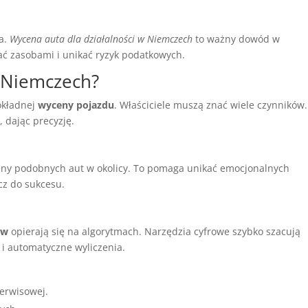
wa.
Wycena auta dla działalności w Niemczech
to ważny dowód w
ać zasobami i unikać ryzyk podatkowych.
w Niemczech?
okładnej
wyceny pojazdu
. Właściciele muszą znać wiele czynników.
 dając precyzję.
ny podobnych aut w okolicy. To pomaga unikać emocjonalnych
ucz do sukcesu.
ów
opierają się na algorytmach. Narzędzia cyfrowe szybko szacują
 i automatyczne wyliczenia.
serwisowej.