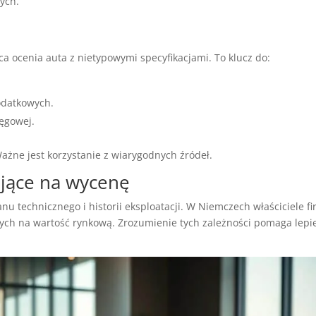
wych.
a ocenia auta z nietypowymi specyfikacjami. To klucz do:
odatkowych.
ęgowej.
Ważne jest korzystanie z wiarygodnych źródeł.
ające na wycenę
u technicznego i historii eksploatacji. W Niemczech właściciele f
ch na wartość rynkową. Zrozumienie tych zależności pomaga lepi