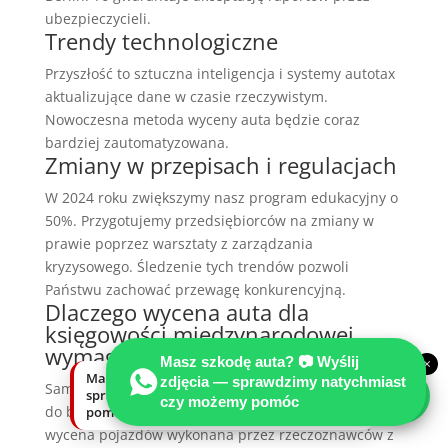
ubezpieczycieli.
Trendy technologiczne
Przyszłość to sztuczna inteligencja i systemy autotax
aktualizujące dane w czasie rzeczywistym.
Nowoczesna metoda wyceny auta będzie coraz
bardziej zautomatyzowana.
Zmiany w przepisach i regulacjach
W 2024 roku zwiększymy nasz program edukacyjny o
50%. Przygotujemy przedsiębiorców na zmiany w
prawie poprzez warsztaty z zarządzania
kryzysowego. Śledzenie tych trendów pozwoli
Państwu zachować przewagę konkurencyjną.
Dlaczego wycena auta dla
księgowości międzynarodowej
wymaga udziału rzeczoznawcy?
Masz szkodę auta? 📷 Wyślij
×
Masz szkodę auta? Wyślij zdjęcia —
zdjęcia — sprawdzimy natychmiast
Samodzielne szacowanie wartości często prowadzi
sprawdzimy natychmiast, czy możemy
czy możemy pomóc
do błędów w raportach finansowych. Profesjonalna
pomóc.
wycena pojazdów wykonana przez rzeczoznawców z