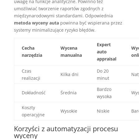
uwagę na funkcje analityczne. Powinno też
umożliwiać tworzenie raportów zgodnych z
międzynarodowymi standardami. Odpowiednia
metoda wyceny auta
powinna być wspierana przez
systemy minimalizujące ryzyko błędów.
Expert
Cecha
Wycena
Wyc
auto
narzędzia
manualna
onl
appraisal
Czas
Do 20
Kilka dni
Nat
realizacji
minut
Bardzo
Dokładność
Średnia
Wys
wysoka
Koszty
Wysokie
Niskie
Bar
operacyjne
Korzyści z automatyzacji procesu
wyceny