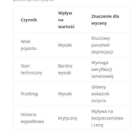
Wpływ
Znaczenie dla
Czynnik
na
wyceny
wartość
Kluczowy
Wiek
Wysoki
parametr
pojazdu
deprecjacji
Wymaga
Stan
Bardzo
weryfikacji
techniczny
wysoki
serwisowej
Główny
Przebieg
Wysoki
wskaźnik
zużycia
Wpływa na
Historia
Krytyczny
bezpieczeństwo
wypadkowa
i cenę