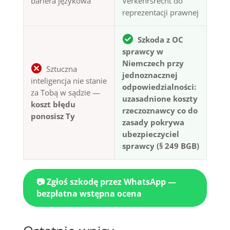
bariera językowa
Verkehrsrecht do
reprezentacji prawnej
Szkoda z OC
sprawcy w
Niemczech przy
Sztuczna
jednoznacznej
inteligencja nie stanie
odpowiedzialności:
za Tobą w sądzie —
uzasadnione koszty
koszt błędu
rzeczoznawcy co do
ponosisz Ty
zasady pokrywa
ubezpieczyciel
sprawcy (§ 249 BGB)
📷 Zgłoś szkodę przez WhatsApp —
bezpłatna wstępna ocena