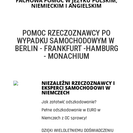
FACHOWA POMOC W JEZYKU POLSKIM,
NIEMIECKIM I ANGIELSKIM
POMOC RZECZOZNAWCY PO
WYPADKU SAMOCHODOWYM W
BERLIN - FRANKFURT -HAMBURG
- MONACHIUM
NIEZALEŻNI RZECZOZNAWCY I
EKSPERCI SAMOCHODOWI W
NIEMCZECH
Jak załatwić odszkodowanie?
Pełne odszkodowanie w EURO w
Niemczech z OC sprawcy!
DZIĘKI WIELOLETNIEMU DOŚWIADCZENIU