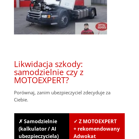
Likwidacja szkody:
samodzielnie czy z
MOTOEXPERT?
Porównaj, zanim ubezpieczyciel zdecyduje za
Ciebie.
✗ Samodzielnie
✓ Z MOTOEXPERT
(kalkulator / AI
+ rekomendowany
ubezpieczyciela)
Adwokat