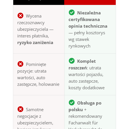
Niezależna
Wycena
certyfikowana
rzeczoznawcy
opinia techniczna
ubezpieczyciela —
— pełny kosztorys
interes płatnika,
wg stawek
ryzyko zaniżenia
rynkowych
Komplet
Pominięte
roszczeń
: utrata
pozycje: utrata
wartości pojazdu,
wartości, auto
auto zastępcze,
zastępcze, holowanie
koszty dodatkowe
Obsługa po
Samotne
polsku
+
negocjacje z
rekomendowany
ubezpieczycielem,
Fachanwalt für