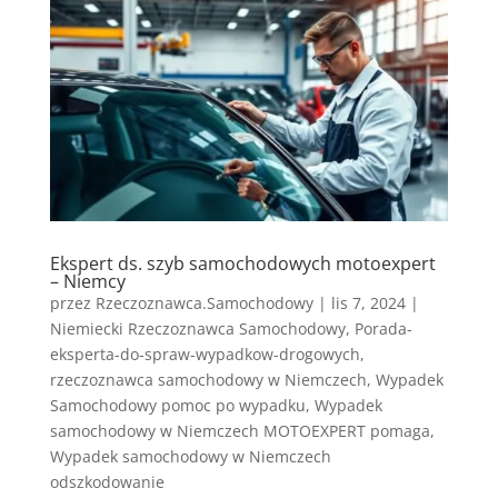
Ekspert ds. szyb samochodowych motoexpert
– Niemcy
przez
Rzeczoznawca.Samochodowy
|
lis 7, 2024
|
Niemiecki Rzeczoznawca Samochodowy
,
Porada-
eksperta-do-spraw-wypadkow-drogowych
,
rzeczoznawca samochodowy w Niemczech
,
Wypadek
Samochodowy pomoc po wypadku
,
Wypadek
samochodowy w Niemczech MOTOEXPERT pomaga
,
Wypadek samochodowy w Niemczech
odszkodowanie