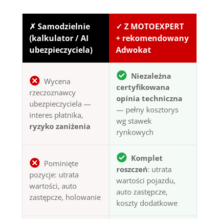
✗ Samodzielnie
✓ Z MOTOEXPERT
(kalkulator / AI
+ rekomendowany
ubezpieczyciela)
Adwokat
Niezależna
Wycena
certyfikowana
rzeczoznawcy
opinia techniczna
ubezpieczyciela —
— pełny kosztorys
interes płatnika,
wg stawek
ryzyko zaniżenia
rynkowych
Komplet
Pominięte
roszczeń
: utrata
pozycje: utrata
wartości pojazdu,
wartości, auto
auto zastępcze,
zastępcze, holowanie
koszty dodatkowe