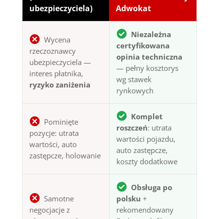
ubezpieczyciela)
Adwokat
Niezależna
Wycena
certyfikowana
rzeczoznawcy
opinia techniczna
ubezpieczyciela —
— pełny kosztorys
interes płatnika,
wg stawek
ryzyko zaniżenia
rynkowych
Komplet
Pominięte
roszczeń
: utrata
pozycje: utrata
wartości pojazdu,
wartości, auto
auto zastępcze,
zastępcze, holowanie
koszty dodatkowe
Obsługa po
Samotne
polsku
+
negocjacje z
rekomendowany