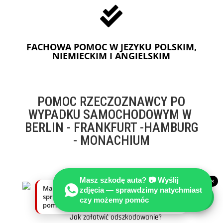

FACHOWA POMOC W JEZYKU POLSKIM,
NIEMIECKIM I ANGIELSKIM
POMOC RZECZOZNAWCY PO
WYPADKU SAMOCHODOWYM W
BERLIN - FRANKFURT -HAMBURG
- MONACHIUM
Masz szkodę auta? 📷 Wyślij
×
NIEZALEŻNI RZECZOZNAWCY I
Masz szkodę auta? Wyślij zdjęcia —
zdjęcia — sprawdzimy natychmiast
EKSPERCI SAMOCHODOWI W
sprawdzimy natychmiast, czy możemy
czy możemy pomóc
NIEMCZECH
pomóc.
Jak załatwić odszkodowanie?