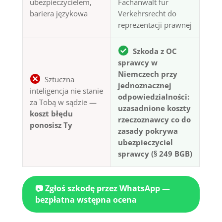
ubezpieczycielem,
Fachanwalt für
bariera językowa
Verkehrsrecht do
reprezentacji prawnej
Szkoda z OC
sprawcy w
Niemczech przy
Sztuczna
jednoznacznej
inteligencja nie stanie
odpowiedzialności:
za Tobą w sądzie —
uzasadnione koszty
koszt błędu
rzeczoznawcy co do
ponosisz Ty
zasady pokrywa
ubezpieczyciel
sprawcy (§ 249 BGB)
📷 Zgłoś szkodę przez WhatsApp —
bezpłatna wstępna ocena