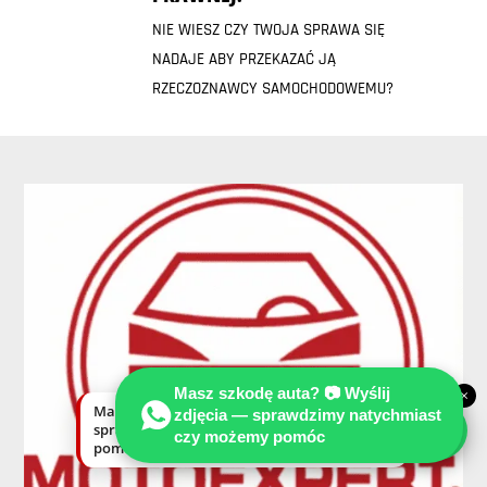
NIE WIESZ CZY TWOJA SPRAWA SIĘ
NADAJE ABY PRZEKAZAĆ JĄ
RZECZOZNAWCY SAMOCHODOWEMU?
Masz szkodę auta? 📷 Wyślij
×
Masz szkodę auta? Wyślij zdjęcia —
zdjęcia — sprawdzimy natychmiast
sprawdzimy natychmiast, czy możemy
czy możemy pomóc
pomóc.