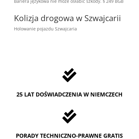
Bariera językowa nie może osłabić szkody. § 249 BGB
Kolizja drogowa w Szwajcarii
Holowanie pojazdu Szwajcaria

25 LAT DOŚWIADCZENIA W NIEMCZECH

PORADY TECHNICZNO-PRAWNE GRATIS