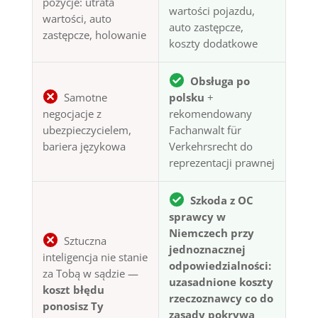
pozycje: utrata
wartości pojazdu,
wartości, auto
auto zastępcze,
zastępcze, holowanie
koszty dodatkowe
Obsługa po
Samotne
polsku
+
negocjacje z
rekomendowany
ubezpieczycielem,
Fachanwalt für
bariera językowa
Verkehrsrecht do
reprezentacji prawnej
Szkoda z OC
sprawcy w
Niemczech przy
Sztuczna
jednoznacznej
inteligencja nie stanie
odpowiedzialności:
za Tobą w sądzie —
uzasadnione koszty
koszt błędu
rzeczoznawcy co do
ponosisz Ty
zasady pokrywa