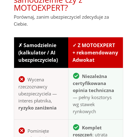
MOTOEXPERT?
Porównaj, zanim ubezpieczyciel zdecyduje za
Ciebie.
✗ Samodzielnie
✓ Z MOTOEXPERT
(kalkulator / AI
+ rekomendowany
ubezpieczyciela)
Adwokat
Niezależna
Wycena
certyfikowana
rzeczoznawcy
opinia techniczna
ubezpieczyciela —
— pełny kosztorys
interes płatnika,
wg stawek
ryzyko zaniżenia
rynkowych
Komplet
Pominięte
roszczeń
: utrata