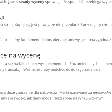
iach.
Jasne zasady wyceny
sprawiają, że sprzedaż przebiega szybci
ji
u stron. Kupujący jest pewny, że nie przepłacił. Sprzedający chroni
ia
to solidny fundament dla bezpiecznej umowy. Jest ona zgodna z
ące na wycenę
piera się na kilku kluczowych elementach. Zrozumienie tych eleme
ony transakcji. Ważne jest, aby podchodzić do tego zadania z
mają duże znaczenie dla nabywców. Marki uznawane za
niezawodne
, aby sprawdzić, jak dany model radzi sobie na rynku wtórnym.