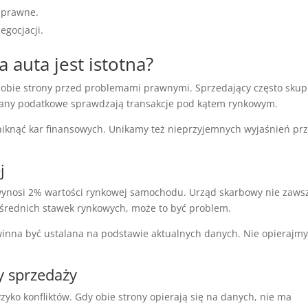
o prawne.
gocjacji.
auta jest istotna?
 obie strony przed problemami prawnymi. Sprzedający często skup
rgany podatkowe sprawdzają transakcje pod kątem rynkowym.
iknąć kar finansowych. Unikamy też nieprzyjemnych wyjaśnień pr
j
wynosi 2% wartości rynkowej samochodu. Urząd skarbowy nie zaws
d średnich stawek rynkowych, może to być problem.
nna być ustalana na podstawie aktualnych danych. Nie opierajmy
y sprzedaży
zyko konfliktów. Gdy obie strony opierają się na danych, nie ma