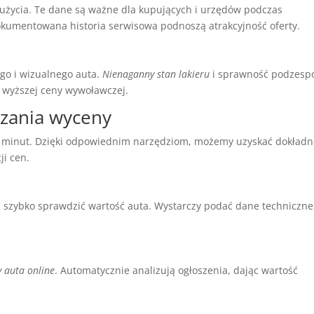
zużycia. Te dane są ważne dla kupujących i urzędów podczas
kumentowana historia serwisowa podnoszą atrakcyjność oferty.
go i wizualnego auta.
Nienaganny stan lakieru
i sprawność podzesp
e wyższej ceny wywoławczej.
zania wyceny
a minut. Dzięki odpowiednim narzędziom, możemy uzyskać dokład
ji cen.
ą szybko sprawdzić wartość auta. Wystarczy podać dane techniczne
y auta online
. Automatycznie analizują ogłoszenia, dając wartość