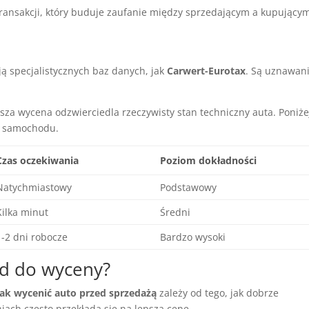
ransakcji, który buduje zaufanie między sprzedającym a kupującym
ją specjalistycznych baz danych, jak
Carwert-Eurotax
. Są uznawan
za wycena odzwierciedla rzeczywisty stan techniczny auta. Poniże
i samochodu.
Czas oczekiwania
Poziom dokładności
Natychmiastowy
Podstawowy
Kilka minut
Średni
1-2 dni robocze
Bardzo wysoki
d do wyceny?
Jak wycenić auto przed sprzedażą
zależy od tego, jak dobrze
ach często przekłada się na lepszą cenę.