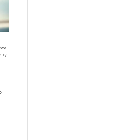
owa,
czny
o