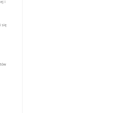
ej i
 się
ntów