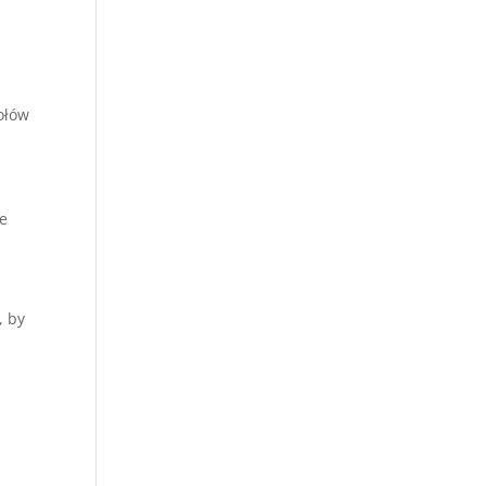
ołów
ne
, by