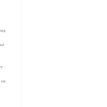
iają
zed
ze
 się