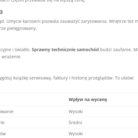
a
gląd. Umycie karoserii pozwala zauważyć zarysowania. Wnętrze też 
brze pielęgnowany.
cyjne i światło.
Sprawny technicznie samochód
budzi zaufanie. M
 wrażenie.
otuj książkę serwisową, faktury i historię przeglądów. To ułatwi
Wpływ na wycenę
rowanie
Wysoki
rki
Średni
nów
Wysoki