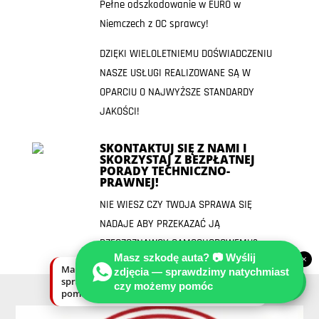
Pełne odszkodowanie w EURO w
Niemczech z OC sprawcy!
DZIĘKI WIELOLETNIEMU DOŚWIADCZENIU
NASZE USŁUGI REALIZOWANE SĄ W
OPARCIU O NAJWYŻSZE STANDARDY
JAKOŚCI!
SKONTAKTUJ SIĘ Z NAMI I
SKORZYSTAJ Z BEZPŁATNEJ
PORADY TECHNICZNO-
PRAWNEJ!
NIE WIESZ CZY TWOJA SPRAWA SIĘ
NADAJE ABY PRZEKAZAĆ JĄ
RZECZOZNAWCY SAMOCHODOWEMU?
Masz szkodę auta? 📷 Wyślij
×
Masz szkodę auta? Wyślij zdjęcia —
zdjęcia — sprawdzimy natychmiast
sprawdzimy natychmiast, czy możemy
czy możemy pomóc
pomóc.