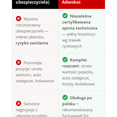
ubezpieczyciela)
Adwokat
Niezależna
Wycena
certyfikowana
rzeczoznawcy
opinia techniczna
ubezpieczyciela —
— pełny kosztorys
interes płatnika,
wg stawek
ryzyko zaniżenia
rynkowych
Komplet
Pominięte
roszczeń
: utrata
pozycje: utrata
wartości pojazdu,
wartości, auto
auto zastępcze,
zastępcze, holowanie
koszty dodatkowe
Obsługa po
Samotne
polsku
+
negocjacje z
rekomendowany
ubezpieczycielem,
Fachanwalt für