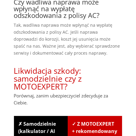
Czy wadliwa naprawa może
wpłynąć na wypłatę
odszkodowania z polisy AC?
Tak, wadliwa naprawa może wpłynąć na wypłatę
odszkodowania z polisy AC. Jeśli naprawa
doprowadzi do korozji, koszt jej usunięcia może
spaść na nas. Ważne jest, aby wybierać sprawdzone
serwisy i dokumentować cały proces naprawy.
Likwidacja szkody:
samodzielnie czy z
MOTOEXPERT?
Porównaj, zanim ubezpieczyciel zdecyduje za
Ciebie.
✗ Samodzielnie
✓ Z MOTOEXPERT
(kalkulator / AI
+ rekomendowany