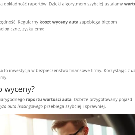
ą dokładność raportów. Dzięki algorytmom szybciej ustalamy
wart
czędność. Regularny
koszt wyceny auta
zapobiega błędom
ologiczne, zyskujemy:
.
ta
to inwestycja w bezpieczeństwo finansowe firmy. Korzystając z
u
omy.
o wyceny?
wiarygodnego
raportu wartości auta
. Dobrze przygotowany pojazd
tyza auta leasingowego
przebiega szybciej i sprawniej.