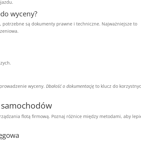
jazdu.
 do wyceny?
u
, potrzebne są dokumenty prawne i techniczne. Najważniejsze to
czeniowa.
zych.
eprowadzenie wyceny.
Dbałość o dokumentację
to klucz do korzystny
y samochodów
ządzania flotą firmową. Poznaj różnice między metodami, aby lepi
ięgowa