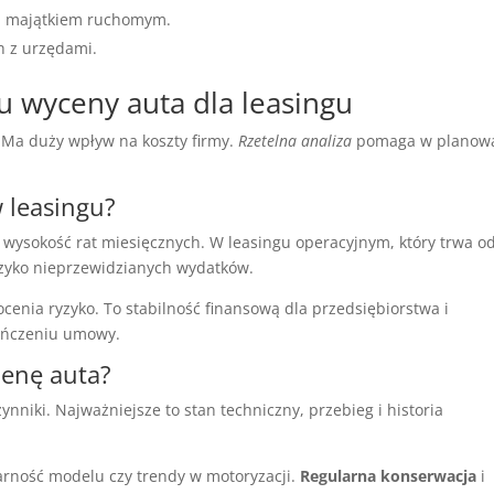
ia majątkiem ruchomym.
h z urzędami.
 wyceny auta dla leasingu
Ma duży wpływ na koszty firmy.
Rzetelna analiza
pomaga w planow
w leasingu?
wysokość rat miesięcznych. W leasingu operacyjnym, który trwa o
yzyko nieprzewidzianych wydatków.
ocenia ryzyko. To stabilność finansową dla przedsiębiorstwa i
kończeniu umowy.
cenę auta?
nniki. Najważniejsze to stan techniczny, przebieg i historia
arność modelu czy trendy w motoryzacji.
Regularna konserwacja
i