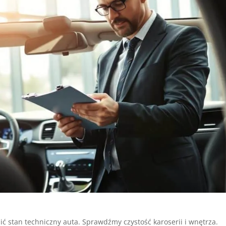
ć stan techniczny auta. Sprawdźmy czystość karoserii i wnętrza.