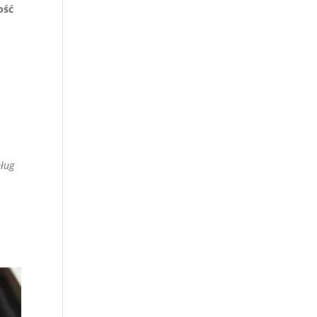
ość
sług