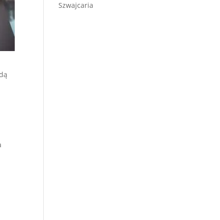
Szwajcaria
jdą
a