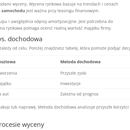
odami wyceny. Wycena rynkowa bazuje na trendach i cenach
wa samochodu
jest ważna przy leasingu finansowym.
pu i uwzględnia odpisy amortyzacyjne. Jest potrzebna do
na rynkowa pomaga ocenić realną wartość majątku firmy.
vs. dochodowa
eży od celu. Poniżej znajdziesz tabelę, która pomoże podjąć decy
osztowa
Metoda dochodowa
tworzenia
Przyszłe zyski
ajątku
Inwestycje
a aut
Zależna od prognoz
zakup lub naprawę. Metoda dochodowa analizuje przyszłe korzyści
procesie wyceny