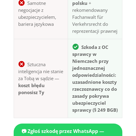
Samotne
polsku
+
negocjacje z
rekomendowany
ubezpieczycielem,
Fachanwalt für
bariera językowa
Verkehrsrecht do
reprezentacji prawnej
Szkoda z OC
sprawcy w
Niemczech przy
Sztuczna
jednoznacznej
inteligencja nie stanie
odpowiedzialności:
za Tobą w sądzie —
uzasadnione koszty
koszt błędu
rzeczoznawcy co do
ponosisz Ty
zasady pokrywa
ubezpieczyciel
sprawcy (§ 249 BGB)
📷 Zgłoś szkodę przez WhatsApp —