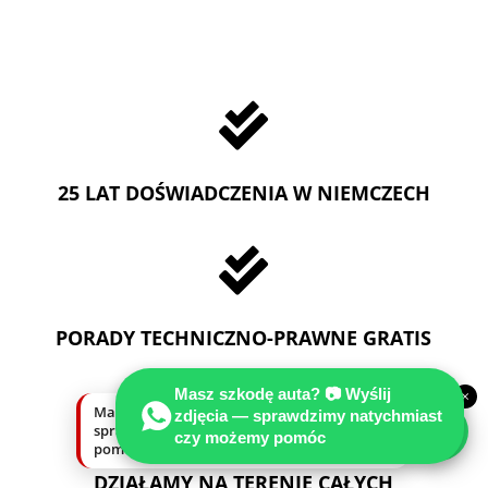

25 LAT DOŚWIADCZENIA W NIEMCZECH

PORADY TECHNICZNO-PRAWNE GRATIS
Masz szkodę auta? 📷 Wyślij
×

Masz szkodę auta? Wyślij zdjęcia —
zdjęcia — sprawdzimy natychmiast
sprawdzimy natychmiast, czy możemy
czy możemy pomóc
pomóc.
DZIAŁAMY NA TERENIE CAŁYCH