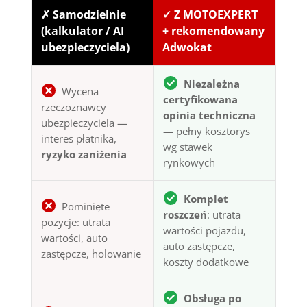
✗ Samodzielnie
✓ Z MOTOEXPERT
(kalkulator / AI
+ rekomendowany
ubezpieczyciela)
Adwokat
Niezależna
Wycena
certyfikowana
rzeczoznawcy
opinia techniczna
ubezpieczyciela —
— pełny kosztorys
interes płatnika,
wg stawek
ryzyko zaniżenia
rynkowych
Komplet
Pominięte
roszczeń
: utrata
pozycje: utrata
wartości pojazdu,
wartości, auto
auto zastępcze,
zastępcze, holowanie
koszty dodatkowe
Obsługa po