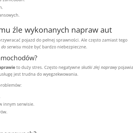
m.
nansowych.
mu źle wykonanych napraw aut
zywracać pojazd do pełnej sprawności. Ale często zamiast tego
 do serwisu
może być bardzo niebezpieczne.
 samochodów?
aprawie
to duży stres. Często negatywne
skutki złej naprawy
pojawia
 usługę jest trudna do wyegzekwowania.
 problemów:
.
 innym serwisie.
łów.