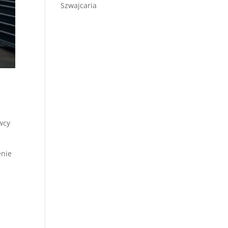
Szwajcaria
wcy
enie