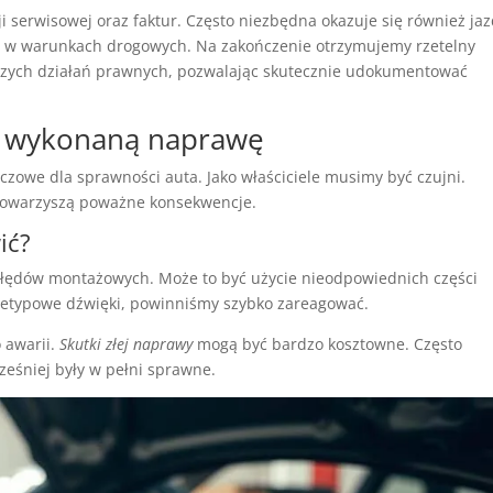
i serwisowej oraz faktur. Często niezbędna okazuje się również ja
a w warunkach drogowych. Na zakończenie otrzymujemy rzetelny
lszych działań prawnych, pozwalając skutecznie udokumentować
e wykonaną naprawę
zowe dla sprawności auta. Jako właściciele musimy być czujni.
towarzyszą poważne konsekwencje.
ić?
błędów montażowych. Może to być użycie nieodpowiednich części
nietypowe dźwięki, powinniśmy szybko zareagować.
 awarii.
Skutki złej naprawy
mogą być bardzo kosztowne. Często
eśniej były w pełni sprawne.