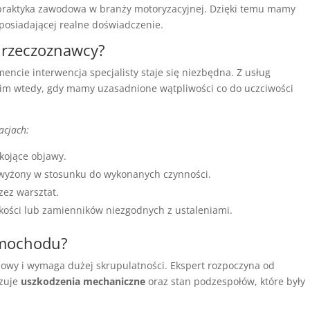
 praktyka zawodowa w branży motoryzacyjnej. Dzięki temu mamy
posiadającej realne doświadczenie.
g rzeczoznawcy?
ncie interwencja specjalisty staje się niezbędna. Z usług
kim wtedy, gdy mamy uzasadnione wątpliwości co do uczciwości
acjach:
kojące objawy.
zawyżony w stosunku do wykonanych czynności.
ez warsztat.
akości lub zamienników niezgodnych z ustaleniami.
amochodu?
apowy i wymaga dużej skrupulatności. Ekspert rozpoczyna od
izuje
uszkodzenia mechaniczne
oraz stan podzespołów, które były