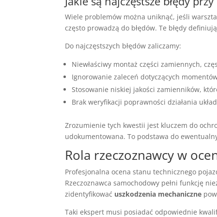
Jakie są najczęstsze błędy prz
Wiele problemów można uniknąć, jeśli warsztat
często prowadzą do błędów. Te błędy definiuj
Do najczęstszych błędów zaliczamy:
Niewłaściwy montaż części zamiennych, częs
Ignorowanie zaleceń dotyczących momentów 
Stosowanie niskiej jakości zamienników, któ
Brak weryfikacji poprawności działania ukł
Zrozumienie tych kwestii jest kluczem do och
udokumentowana. To podstawa do ewentualnyc
Rola rzeczoznawcy w ocen
Profesjonalna ocena stanu technicznego pojaz
Rzeczoznawca samochodowy pełni funkcję niezal
zidentyfikować
uszkodzenia mechaniczne
pows
Taki ekspert musi posiadać odpowiednie kwalif