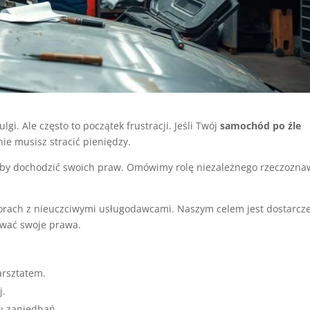
gi. Ale często to początek frustracji. Jeśli Twój
samochód po źle
nie musisz stracić pieniędzy.
ąć, by dochodzić swoich praw. Omówimy rolę niezależnego rzeczozna
rach z nieuczciwymi usługodawcami. Naszym celem jest dostarcz
ować swoje prawa.
arsztatem.
j.
u zaniedbań.