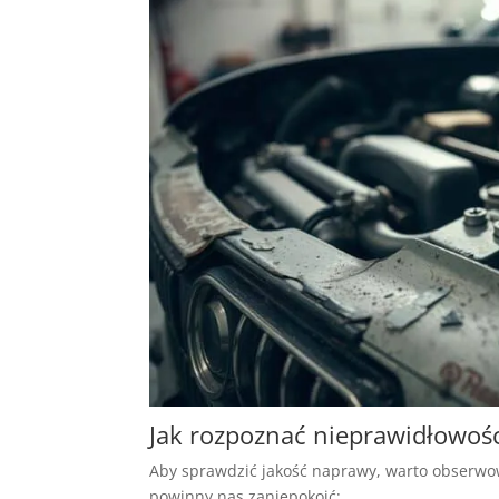
Jak rozpoznać nieprawidłowośc
Aby sprawdzić jakość naprawy, warto obserwow
powinny nas zaniepokoić: