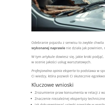
Odebranie pojazdu z serwisu to zwykle chwila ul
wykonanej naprawie
nie działa jak powinien, 
W tym artykule dowiesz się, jakie kroki podj
w ocenie jakości usług warsztatowych.
Profesjonalna opinia eksperta
to podstawa w spo
Ci wiedzy, która pozwoli Ci skutecznie egzekw
Kluczowe wnioski
Zrozumienie praw konsumenta w relacji z w
Znaczenie niezależnej ekspertyzy techniczne
Jak dokumentować usterki powstałe w wynik