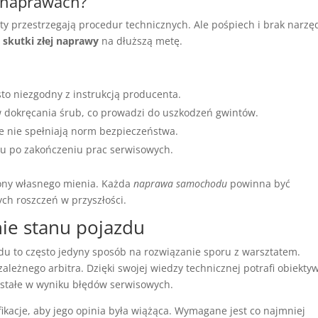
y naprawach?
y przestrzegają procedur technicznych. Ale pośpiech i brak narzę
ą
skutki złej naprawy
na dłuższą metę.
to niezgodny z instrukcją producenta.
dokręcania śrub, co prowadzi do uszkodzeń gwintów.
re nie spełniają norm bezpieczeństwa.
adu po zakończeniu prac serwisowych.
rony własnego mienia. Każda
naprawa samochodu
powinna być
h roszczeń w przyszłości.
ie stanu pojazdu
du to często jedyny sposób na rozwiązanie sporu z warsztatem.
eżnego arbitra. Dzięki swojej wiedzy technicznej potrafi obiekty
tałe w wyniku błędów serwisowych.
ikacje, aby jego opinia była wiążąca. Wymagane jest co najmniej