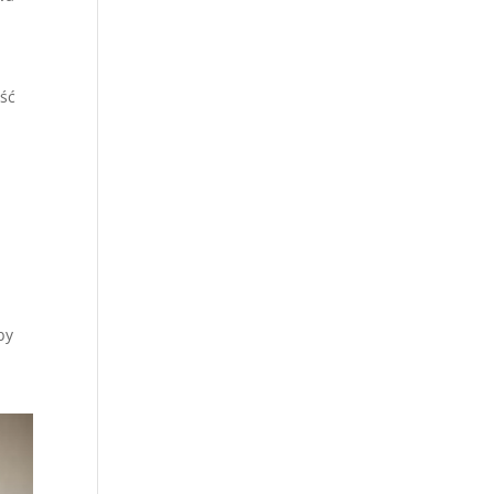
ość
by