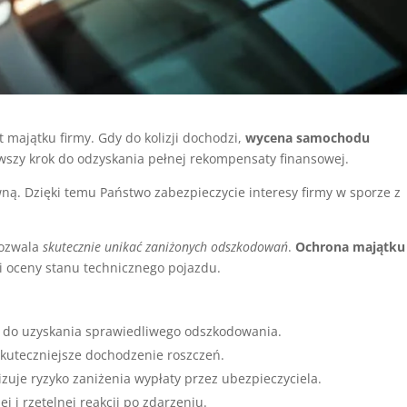
majątku firmy. Gdy do kolizji dochodzi,
wycena samochodu
rwszy krok do odzyskania pełnej rekompensaty finansowej.
ą. Dzięki temu Państwo zabezpieczycie interesy firmy w sporze z
pozwala
skutecznie unikać zaniżonych odszkodowań
.
Ochrona majątku
i oceny stanu technicznego pojazdu.
a do uzyskania sprawiedliwego odszkodowania.
uteczniejsze dochodzenie roszczeń.
uje ryzyko zaniżenia wypłaty przez ubezpieczyciela.
 i rzetelnej reakcji po zdarzeniu.