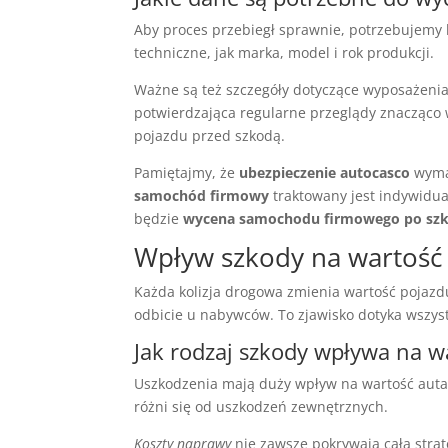
Aby proces przebiegł sprawnie, potrzebujemy
techniczne, jak marka, model i rok produkcji.
Ważne są też szczegóły dotyczące wyposażenia
potwierdzająca regularne przeglądy znacząco
pojazdu przed szkodą.
Pamiętajmy, że
ubezpieczenie autocasco
wymag
samochód firmowy
traktowany jest indywidua
będzie
wycena samochodu firmowego po szk
Wpływ szkody na wartość
Każda kolizja drogowa zmienia wartość pojazd
odbicie u nabywców. To zjawisko dotyka wszyst
Jak rodzaj szkody wpływa na w
Uszkodzenia mają duży wpływ na wartość aut
różni się od uszkodzeń zewnętrznych.
Koszty naprawy
nie zawsze pokrywają całą stra