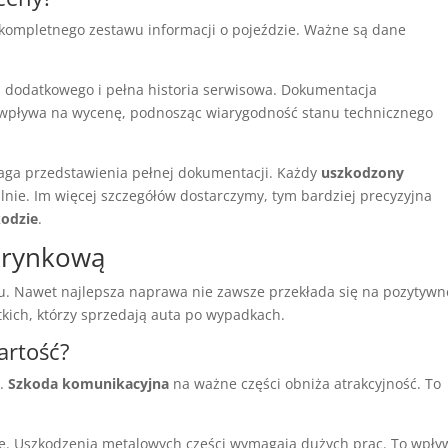
 kompletnego zestawu informacji o pojeździe. Ważne są dane
 dodatkowego i pełna historia serwisowa. Dokumentacja
 wpływa na wycenę, podnosząc wiarygodność stanu technicznego
a przedstawienia pełnej dokumentacji. Każdy
uszkodzony
lnie. Im więcej szczegółów dostarczymy, tym bardziej precyzyjna
odzie
.
 rynkową
u. Nawet najlepsza naprawa nie zawsze przekłada się na pozytywn
kich, którzy sprzedają auta po wypadkach.
artość?
a.
Szkoda komunikacyjna
na ważne części obniża atrakcyjność. To
tę. Uszkodzenia metalowych części wymagają dużych prac. To wpły