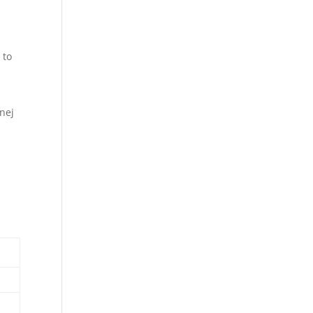
 to
nej