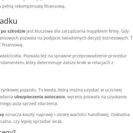
a pełną rekompensatę finansową.
padku
po szkodzie
jest kluczowa dla zarządzania majątkiem firmy. Gdy
 finansowych pozwala na podjęcie świadomych decyzji biznesowych. 
ć finansową.
 właściciela. Pozwala też na sprawne przeprowadzenie procedur
undamentem, który determinuje dalsze kroki w relacjach z
 rynkowej pojazdu. To kwota, którą można uzyskać w uczciwej
iadania
ubezpieczenia autocasco
, wycena pozwala na uzyskanie
nego auta sprzed zdarzenia.
wy
oznacza koszty naprawy i utratę wartości handlowej. Dokładna
calna, czy lepiej sprzedać wrak.
ceny?