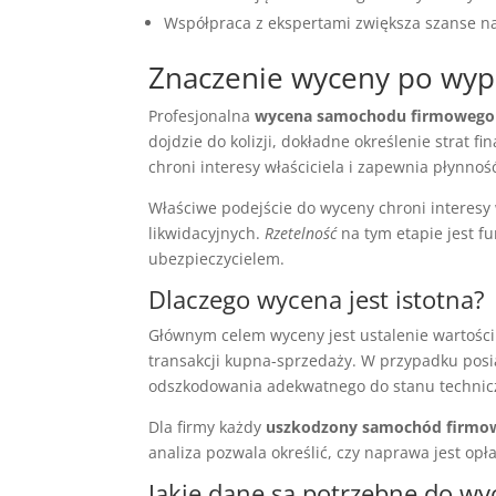
Współpraca z ekspertami zwiększa szanse n
Znaczenie wyceny po wy
Profesjonalna
wycena samochodu firmowego 
dojdzie do kolizji, dokładne określenie strat
chroni interesy właściciela i zapewnia płynnoś
Właściwe podejście do wyceny chroni interesy
likwidacyjnych.
Rzetelność
na tym etapie jest f
ubezpieczycielem.
Dlaczego wycena jest istotna?
Głównym celem wyceny jest ustalenie wartości
transakcji kupna-sprzedaży. W przypadku pos
odszkodowania adekwatnego do stanu technicz
Dla firmy każdy
uszkodzony samochód firmo
analiza pozwala określić, czy naprawa jest opła
Jakie dane są potrzebne do wy