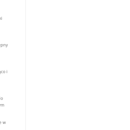
ki
ępny
co i
do
wym
e w