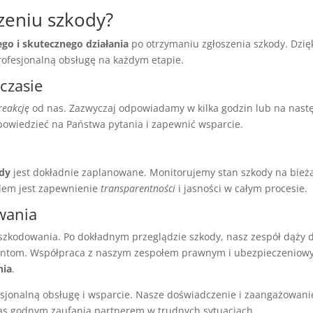
zeniu szkody?
ego i skutecznego działania
po otrzymaniu zgłoszenia szkody. Dzię
ofesjonalną obsługę na każdym etapie.
czasie
reakcję
od nas. Zazwyczaj odpowiadamy w kilka godzin lub na nast
powiedzieć na Państwa pytania i zapewnić wsparcie.
ody
jest dokładnie zaplanowane. Monitorujemy stan szkody na bieżą
lem jest zapewnienie
transparentności
i jasności w całym procesie.
owania
szkodowania. Po dokładnym przeglądzie szkody, nasz zespół dąży 
entom. Współpraca z naszym zespołem prawnym i ubezpieczenio
nia
.
fesjonalną obsługę i wsparcie. Nasze doświadczenie i zaangażowani
as godnym zaufania partnerem w trudnych sytuacjach.