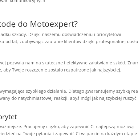
dowań komunikacyjnych
zkodę do Motoexpert?
adku szkody. Dzięki naszemu doświadczeniu i priorytetowi
ku od lat, zdobywając zaufanie klientów dzięki profesjonalnej obsł
y
ej pozwala nam na skuteczne i efektywne załatwianie szkód. Zna
, aby Twoje roszczenie zostało rozpatrzone jak najszybciej.
i wymagająca szybkiego działania. Dlatego gwarantujemy szybką rea
owany do natychmiastowej reakcji, abyś mógł jak najszybciej ruszyć
orytet
ważniejsze. Pracujemy ciężko, aby zapewnić Ci najlepszą możliwą
iedzieć na Twoje pytania i zapewnić Ci wsparcie na każdym etapie