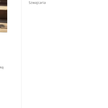
Szwajcaria
ową