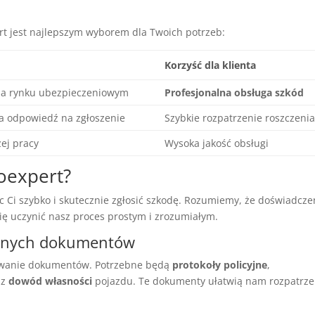
rt jest najlepszym wyborem dla Twoich potrzeb:
Korzyść dla klienta
 na rynku ubezpieczeniowym
Profesjonalna obsługa szkód
 odpowiedź na zgłoszenie
Szybkie rozpatrzenie roszczeni
zej pracy
Wysoka jakość obsługi
toexpert?
c Ci szybko i skutecznie zgłosić szkodę. Rozumiemy, że doświadcze
ię uczynić nasz proces prostym i zrozumiałym.
ędnych dokumentów
towanie dokumentów. Potrzebne będą
protokoły policyjne
,
az
dowód własności
pojazdu. Te dokumenty ułatwią nam rozpatrze