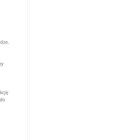
udze.
my
kcję
 do