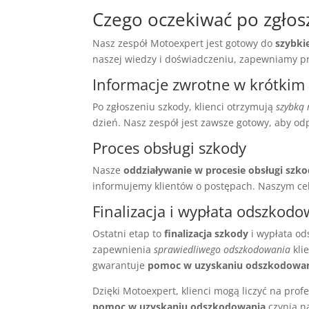
Czego oczekiwać po zgłos
Nasz zespół Motoexpert jest gotowy do
szybki
naszej wiedzy i doświadczeniu, zapewniamy pr
Informacje zwrotne w krótkim 
Po zgłoszeniu szkody, klienci otrzymują
szybką 
dzień. Nasz zespół jest zawsze gotowy, aby od
Proces obsługi szkody
Nasze
oddziaływanie w procesie obsługi szk
informujemy klientów o postępach. Naszym ce
Finalizacja i wypłata odszkod
Ostatni etap to
finalizacja szkody
i wypłata od
zapewnienia
sprawiedliwego odszkodowania
kli
gwarantuje
pomoc w uzyskaniu odszkodowa
Dzięki Motoexpert, klienci mogą liczyć na pro
pomoc w uzyskaniu odszkodowania
czynią n