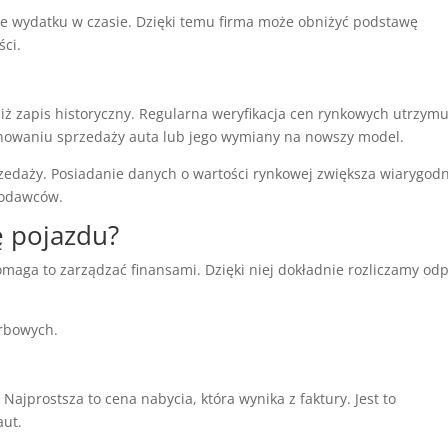
e wydatku w czasie. Dzięki temu firma może obniżyć podstawę
ści.
niż zapis historyczny. Regularna weryfikacja cen rynkowych utrzymu
anowaniu sprzedaży auta lub jego wymiany na nowszy model.
zedaży. Posiadanie danych o wartości rynkowej zwiększa wiarygod
ngodawców.
ę pojazdu?
maga to zarządzać finansami. Dzięki niej dokładnie rozliczamy odp
arbowych.
jprostsza to cena nabycia, która wynika z faktury. Jest to
aut.