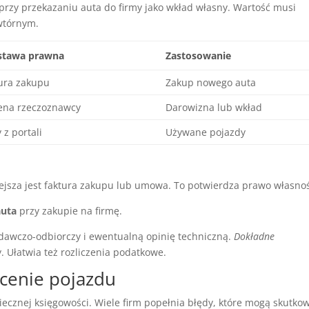
przy przekazaniu auta do firmy jako wkład własny. Wartość musi
wtórnym.
stawa prawna
Zastosowanie
ura zakupu
Zakup nowego auta
ena rzeczoznawcy
Darowizna lub wkład
 z portali
Używane pojazdy
jsza jest faktura zakupu lub umowa. To potwierdza prawo własnoś
auta
przy zakupie na firmę.
dawczo-odbiorczy i ewentualną opinię techniczną.
Dokładne
y. Ułatwia też rozliczenia podatkowe.
ycenie pojazdu
iecznej księgowości. Wiele firm popełnia błędy, które mogą skutko