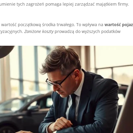
umienie tych zagrożeń pomaga lepiej zarządzać majątkiem firmy.
ą wartość początkową środka trwałego. To wpływa na
wartość poja
tyzacyjnych.
Zaniżone koszty
prowadzą do wyższych podatków