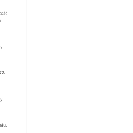
tość
a
o
etu
cy
ału.