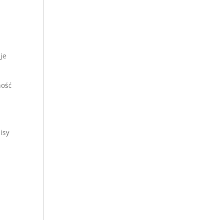
je
ność
isy