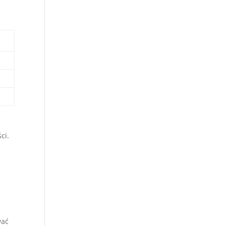
ci.
wać