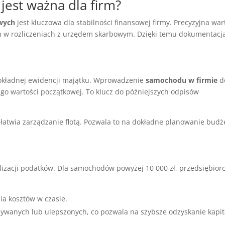
jest ważna dla firm?
wych
jest kluczowa dla stabilności finansowej firmy. Precyzyjna war
 w rozliczeniach z urzędem skarbowym. Dzięki temu dokumentacj
ładnej ewidencji majątku. Wprowadzenie
samochodu w firmie
d
go wartości początkowej. To klucz do późniejszych odpisów
ułatwia zarządzanie flotą. Pozwala to na dokładne planowanie budż
zacji podatków. Dla samochodów powyżej 10 000 zł, przedsiębior
a kosztów w czasie.
ywanych lub ulepszonych, co pozwala na szybsze odzyskanie kapit