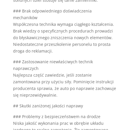
solidnych tulei stosuje się tanie zamienniki.
### Brak odpowiedniego doświadczenia
mechaników
Współczesna technika wymaga ciągłego kształcenia.
Brak wiedzy o specyficznych procedurach prowadzi
do błyskawicznego zniszczenia nowych elementów.
Niedostateczne przeszkolenie personelu to prosta
droga do reklamacji.
### Zastosowanie niewłaściwych technik
naprawczych
Najlepsza część zawiedzie, jeśli zostanie
zamontowana przy użyciu siły. Pominięcie instrukcji
producenta sprawia, że auto po naprawie zachowuje
się nieprzewidywalnie.
## Skutki zaniżonej jakości naprawy
### Problemy z bezpieczeństwem na drodze
Niska jakość wykonania prac w obrębie układu
jezdnego to realne zagrożenie. Źle zamontowane