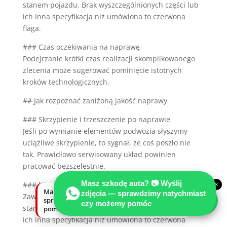
stanem pojazdu. Brak wyszczególnionych części lub
ich inna specyfikacja niż umówiona to czerwona
flaga.
### Czas oczekiwania na naprawę
Podejrzanie krótki czas realizacji skomplikowanego
zlecenia może sugerować pominięcie istotnych
kroków technologicznych.
## Jak rozpoznać zaniżoną jakość naprawy
### Skrzypienie i trzeszczenie po naprawie
Jeśli po wymianie elementów podwozia słyszymy
uciążliwe skrzypienie, to sygnał, że coś poszło nie
tak. Prawidłowo serwisowany układ powinien
pracować bezszelestnie.
Masz szkodę auta? 📷 Wyślij
×
### Niezgodność z dokumentacją napraw
Masz szkodę auta? Wyślij zdjęcia —
zdjęcia — sprawdzimy natychmiast
Zawsze sprawdzajmy kosztorys z rzeczywistym
sprawdzimy natychmiast, czy możemy
czy możemy pomóc
stanem pojazdu. Brak wyszczególnionych części lub
pomóc.
ich inna specyfikacja niż umówiona to czerwona