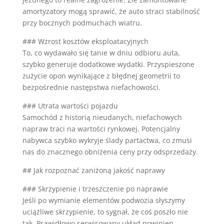
amortyzatory mogą sprawić, że auto straci stabilność
przy bocznych podmuchach wiatru.
### Wzrost kosztów eksploatacyjnych
To, co wydawało się tanie w dniu odbioru auta,
szybko generuje dodatkowe wydatki. Przyspieszone
zużycie opon wynikające z błędnej geometrii to
bezpośrednie następstwa niefachowości.
### Utrata wartości pojazdu
Samochód z historią nieudanych, niefachowych
napraw traci na wartości rynkowej. Potencjalny
nabywca szybko wykryje ślady partactwa, co zmusi
nas do znacznego obniżenia ceny przy odsprzedaży.
## Jak rozpoznać zaniżoną jakość naprawy
### Skrzypienie i trzeszczenie po naprawie
Jeśli po wymianie elementów podwozia słyszymy
uciążliwe skrzypienie, to sygnał, że coś poszło nie
tak. Prawidłowo serwisowany układ powinien