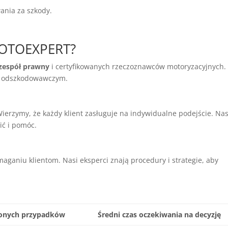
ania za szkody.
MOTOEXPERT?
zespół prawny
i certyfikowanych rzeczoznawców motoryzacyjnych.
e odszkodowawczym.
. Wierzymy, że każdy klient zasługuje na indywidualne podejście. Na
ić i pomóc.
aniu klientom. Nasi eksperci znają procedury i strategie, aby
żonych przypadków
Średni czas oczekiwania na decyzję