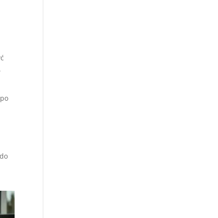
yć
.
po
 do