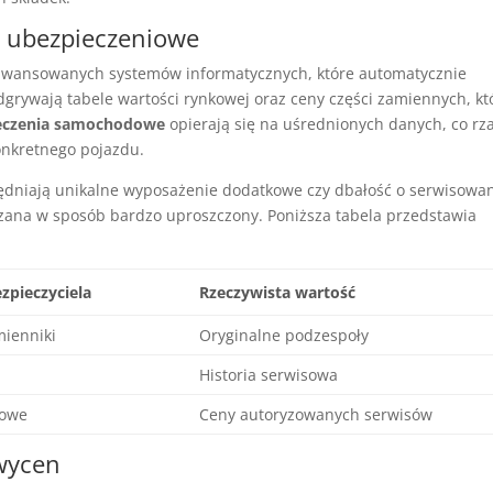
y ubezpieczeniowe
aawansowanych systemów informatycznych, które automatycznie
odgrywają tabele wartości rynkowej oraz ceny części zamiennych, kt
eczenia samochodowe
opierają się na uśrednionych danych, co rz
onkretnego pojazdu.
lędniają unikalne wyposażenie dodatkowe czy dbałość o serwisowa
czana w sposób bardzo uproszczony. Poniższa tabela przedstawia
zpieczyciela
Rzeczywista wartość
mienniki
Oryginalne podzespoły
Historia serwisowa
towe
Ceny autoryzowanych serwisów
wycen