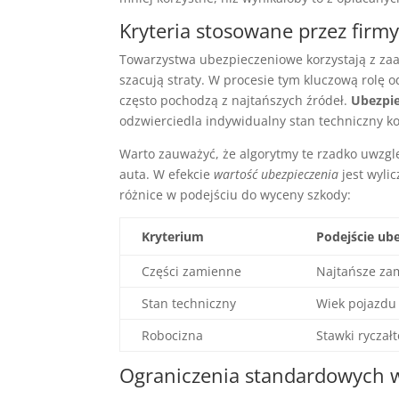
Kryteria stosowane przez firm
Towarzystwa ubezpieczeniowe korzystają z z
szacują straty. W procesie tym kluczową rolę 
często pochodzą z najtańszych źródeł.
Ubezpi
odzwierciedla indywidualny stan techniczny k
Warto zauważyć, że algorytmy te rzadko uwzg
auta. W efekcie
wartość ubezpieczenia
jest wyli
różnice w podejściu do wyceny szkody:
Kryterium
Podejście ube
Części zamienne
Najtańsze za
Stan techniczny
Wiek pojazdu
Robocizna
Stawki ryczał
Ograniczenia standardowych 