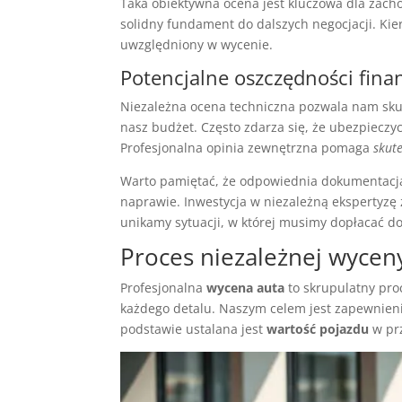
Taka obiektywna ocena jest kluczowa dla zac
solidny fundament do dalszych negocjacji. Ki
uwzględniony w wycenie.
Potencjalne oszczędności fin
Niezależna ocena techniczna pozwala nam sku
nasz budżet. Często zdarza się, że ubezpieczyc
Profesjonalna opinia zewnętrzna pomaga
skut
Warto pamiętać, że odpowiednia dokumentacja 
naprawie. Inwestycja w niezależną ekspertyzę 
unikamy sytuacji, w której musimy dopłacać do
Proces niezależnej wycen
Profesjonalna
wycena auta
to skrupulatny pro
każdego detalu. Naszym celem jest zapewnienie 
podstawie ustalana jest
wartość pojazdu
w pr