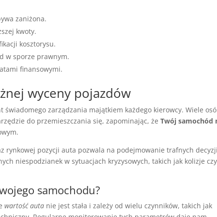
bywa zaniżona.
szej kwoty.
kacji kosztorysu.
wód w sporze prawnym.
atami finansowymi.
żnej wyceny pojazdów
t świadomego zarządzania majątkiem każdego kierowcy. Wiele os
narzędzie do przemieszczania się, zapominając, że
Twój samochód
kowym.
az rynkowej pozycji auta pozwala na podejmowanie trafnych decyzj
ch niespodzianek w sytuacjach kryzysowych, takich jak kolizje cz
 swojego samochodu?
że
wartość auta
nie jest stała i zależy od wielu czynników, takich jak
 techniczny. Regularne monitorowanie tych parametrów daje nam