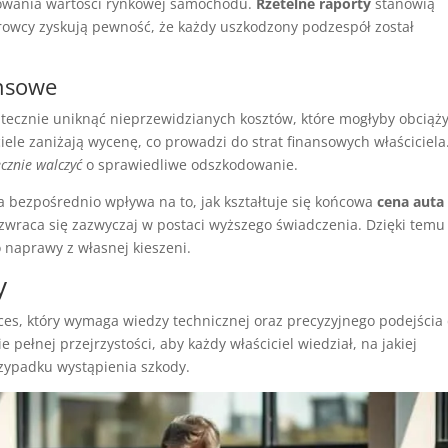
howania wartości rynkowej samochodu.
Rzetelne raporty
stanowią
erowcy zyskują pewność, że każdy uszkodzony podzespół został
ansowe
tecznie uniknąć nieprzewidzianych kosztów, które mogłyby obciąż
iele zaniżają wycenę, co prowadzi do strat finansowych właściciela
ecznie walczyć
o sprawiedliwe odszkodowanie.
bezpośrednio wpływa na to, jak kształtuje się końcowa
cena auta
zwraca się zazwyczaj w postaci wyższego świadczenia. Dzięki temu
 naprawy z własnej kieszeni.
y
ces, który wymaga wiedzy technicznej oraz precyzyjnego podejścia
pełnej przejrzystości, aby każdy właściciel wiedział, na jakiej
zypadku wystąpienia szkody.