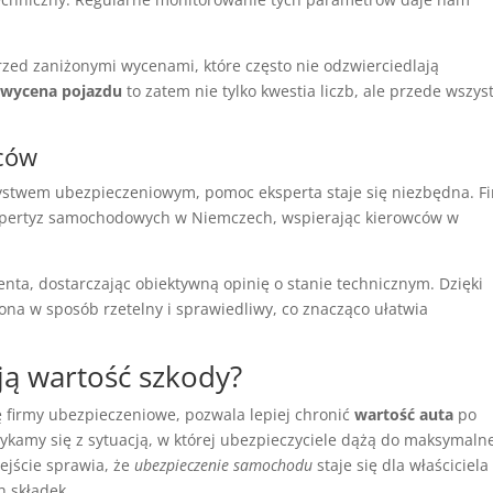
rzed zaniżonymi wycenami, które często nie odzwierciedlają
 wycena pojazdu
to zatem nie tylko kwestia liczb, ale przede wszys
wców
zystwem ubezpieczeniowym, pomoc eksperta staje się niezbędna. F
spertyz samochodowych w Niemczech, wspierając kierowców w
enta, dostarczając obiektywną opinię o stanie technicznym. Dzięki
ona w sposób rzetelny i sprawiedliwy, co znacząco ułatwia
ają wartość szkody?
 firmy ubezpieczeniowe, pozwala lepiej chronić
wartość auta
po
ykamy się z sytuacją, w której ubezpieczyciele dążą do maksymaln
ejście sprawia, że
ubezpieczenie samochodu
staje się dla właściciela
h składek.