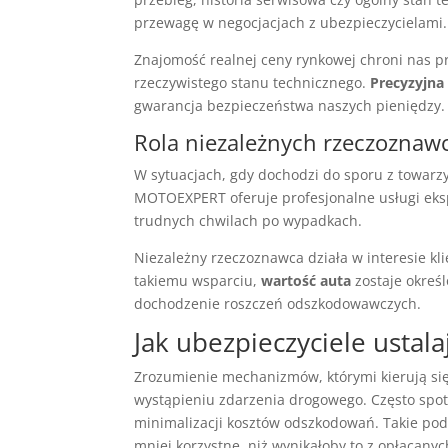
przewagę w negocjacjach z ubezpieczycielami.
Znajomość realnej ceny rynkowej chroni nas p
rzeczywistego stanu technicznego.
Precyzyjna
gwarancja bezpieczeństwa naszych pieniędzy.
Rola niezależnych rzeczozna
W sytuacjach, gdy dochodzi do sporu z towar
MOTOEXPERT oferuje profesjonalne usługi ek
trudnych chwilach po wypadkach.
Niezależny rzeczoznawca działa w interesie kli
takiemu wsparciu,
wartość auta
zostaje określ
dochodzenie roszczeń odszkodowawczych.
Jak ubezpieczyciele ustal
Zrozumienie mechanizmów, którymi kierują się
wystąpieniu zdarzenia drogowego. Często spot
minimalizacji kosztów odszkodowań. Takie pod
mniej korzystne, niż wynikałoby to z opłacanyc