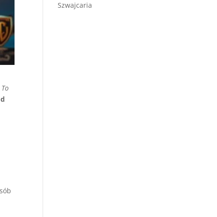
Szwajcaria
.
To
ód
osób