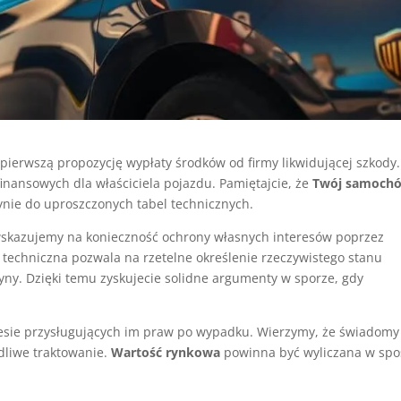
 pierwszą propozycję wypłaty środków od firmy likwidującej szkody
finansowych dla właściciela pojazdu. Pamiętajcie, że
Twój samoch
ynie do uproszczonych tabel technicznych.
 wskazujemy na konieczność ochrony własnych interesów poprzez
a techniczna pozwala na rzetelne określenie rzeczywistego stanu
ny. Dzięki temu zyskujecie solidne argumenty w sporze, gdy
esie przysługujących im praw po wypadku. Wierzymy, że świadomy
edliwe traktowanie.
Wartość rynkowa
powinna być wyliczana w sp