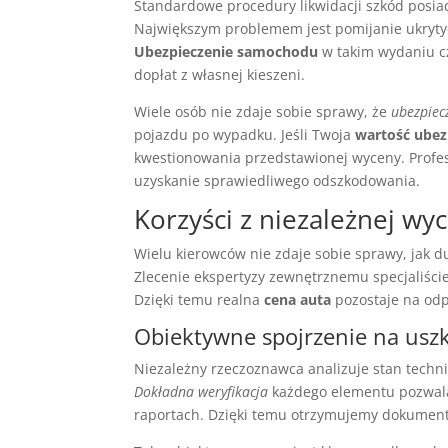
Standardowe procedury likwidacji szkód posiad
Największym problemem jest pomijanie ukryty
Ubezpieczenie samochodu
w takim wydaniu cz
dopłat z własnej kieszeni.
Wiele osób nie zdaje sobie sprawy, że
ubezpie
pojazdu po wypadku. Jeśli Twoja
wartość ubez
kwestionowania przedstawionej wyceny. Profes
uzyskanie sprawiedliwego odszkodowania.
Korzyści z niezależnej wy
Wielu kierowców nie zdaje sobie sprawy, jak d
Zlecenie ekspertyzy zewnętrznemu specjaliści
Dzięki temu realna
cena auta
pozostaje na od
Obiektywne spojrzenie na usz
Niezależny rzeczoznawca analizuje stan techn
Dokładna weryfikacja
każdego elementu pozwala
raportach. Dzięki temu otrzymujemy dokumentac