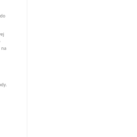
 do
wej
o
m na
ody.