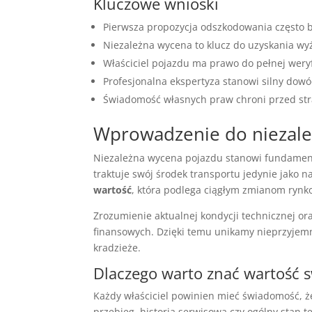
Kluczowe wnioski
Pierwsza propozycja odszkodowania często 
Niezależna wycena to klucz do uzyskania wyż
Właściciel pojazdu ma prawo do pełnej weryfi
Profesjonalna ekspertyza stanowi silny do
Świadomość własnych praw chroni przed str
Wprowadzenie do niezale
Niezależna wycena pojazdu stanowi fundamen
traktuje swój środek transportu jedynie jako 
wartość
, która podlega ciągłym zmianom ryn
Zrozumienie aktualnej kondycji technicznej or
finansowych. Dzięki temu unikamy nieprzyjemny
kradzieże.
Dlaczego warto znać wartość
Każdy właściciel powinien mieć świadomość, 
przebieg, historia serwisowa czy ogólny stan