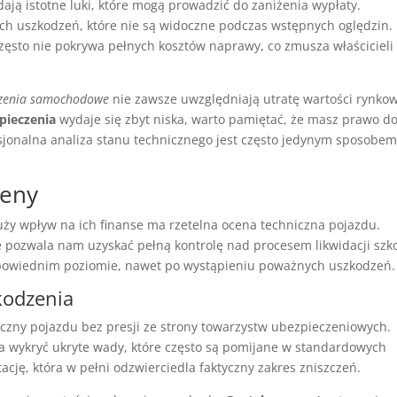
ają istotne luki, które mogą prowadzić do zaniżenia wypłaty.
ch uszkodzeń, które nie są widoczne podczas wstępnych oględzin.
ęsto nie pokrywa pełnych kosztów naprawy, co zmusza właścicieli
czenia samochodowe
nie zawsze uwzględniają utratę wartości rynko
pieczenia
wydaje się zbyt niska, warto pamiętać, że masz prawo d
jonalna analiza stanu technicznego jest często jedynym sposobe
ceny
uży wpływ na ich finanse ma rzetelna ocena techniczna pojazdu.
e pozwala nam uzyskać pełną kontrolę nad procesem likwidacji szk
powiednim poziomie, nawet po wystąpieniu poważnych uszkodzeń.
kodzenia
iczny pojazdu bez presji ze strony towarzystw ubezpieczeniowych.
 wykryć ukryte wady, które często są pomijane w standardowych
ję, która w pełni odzwierciedla faktyczny zakres zniszczeń.