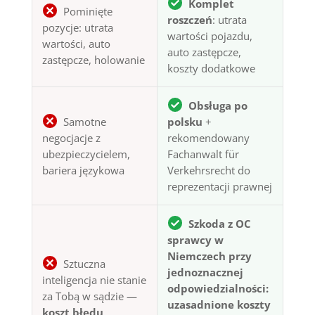
Komplet
Pominięte
roszczeń
: utrata
pozycje: utrata
wartości pojazdu,
wartości, auto
auto zastępcze,
zastępcze, holowanie
koszty dodatkowe
Obsługa po
Samotne
polsku
+
negocjacje z
rekomendowany
ubezpieczycielem,
Fachanwalt für
bariera językowa
Verkehrsrecht do
reprezentacji prawnej
Szkoda z OC
sprawcy w
Niemczech przy
Sztuczna
jednoznacznej
inteligencja nie stanie
odpowiedzialności:
za Tobą w sądzie —
uzasadnione koszty
koszt błędu