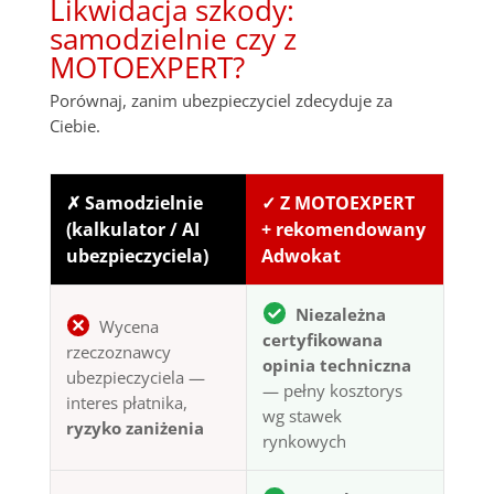
Likwidacja szkody:
samodzielnie czy z
MOTOEXPERT?
Porównaj, zanim ubezpieczyciel zdecyduje za
Ciebie.
✗ Samodzielnie
✓ Z MOTOEXPERT
(kalkulator / AI
+ rekomendowany
ubezpieczyciela)
Adwokat
Niezależna
Wycena
certyfikowana
rzeczoznawcy
opinia techniczna
ubezpieczyciela —
— pełny kosztorys
interes płatnika,
wg stawek
ryzyko zaniżenia
rynkowych