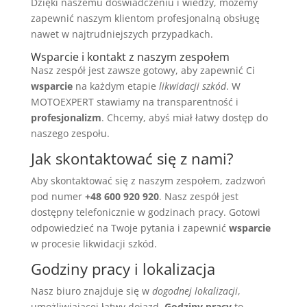
Dzięki naszemu doświadczeniu i wiedzy, możemy
zapewnić naszym klientom profesjonalną obsługę
nawet w najtrudniejszych przypadkach.
Wsparcie i kontakt z naszym zespołem
Nasz zespół jest zawsze gotowy, aby zapewnić Ci
wsparcie
na każdym etapie
likwidacji szkód
. W
MOTOEXPERT stawiamy na transparentność i
profesjonalizm
. Chcemy, abyś miał łatwy dostęp do
naszego zespołu.
Jak skontaktować się z nami?
Aby skontaktować się z naszym zespołem, zadzwoń
pod numer
+48 600 920 920
. Nasz zespół jest
dostępny telefonicznie w godzinach pracy. Gotowi
odpowiedzieć na Twoje pytania i zapewnić
wsparcie
w procesie likwidacji szkód.
Godziny pracy i lokalizacja
Nasz biuro znajduje się w
dogodnej lokalizacji
,
umożliwiającej łatwy dojazd.
Godziny pracy
to