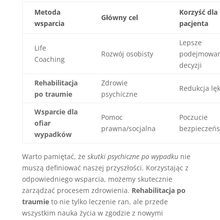
Metoda
Korzyść dla
Główny cel
wsparcia
pacjenta
Lepsze
Life
Rozwój osobisty
podejmowan
Coaching
decyzji
Rehabilitacja
Zdrowie
Redukcja lę
po traumie
psychiczne
Wsparcie dla
Pomoc
Poczucie
ofiar
prawna/socjalna
bezpieczeń
wypadków
Warto pamiętać, że
skutki psychiczne po wypadku
nie
muszą definiować naszej przyszłości. Korzystając z
odpowiedniego wsparcia, możemy skutecznie
zarządzać procesem zdrowienia.
Rehabilitacja po
traumie
to nie tylko leczenie ran, ale przede
wszystkim nauka życia w zgodzie z nowymi