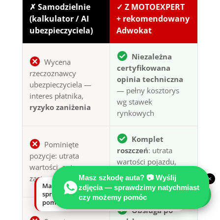
✗ Samodzielnie
✓ Z MOTOEXPERT
(kalkulator / AI
+ rekomendowany
ubezpieczyciela)
Adwokat
Niezależna
Wycena
certyfikowana
rzeczoznawcy
opinia techniczna
ubezpieczyciela —
— pełny kosztorys
interes płatnika,
wg stawek
ryzyko zaniżenia
rynkowych
Komplet
Pominięte
roszczeń
: utrata
pozycje: utrata
wartości pojazdu,
wartości, auto
auto zastępcze,
zastępcze, holowanie
Masz szkodę auta? 📷 Wyślij
×
koszty dodatkowe
Masz szkodę auta? Wyślij zdjęcia —
zdjęcia — sprawdzimy natychmiast
sprawdzimy natychmiast, czy możemy
czy możemy pomóc
pomóc.
Obsługa po