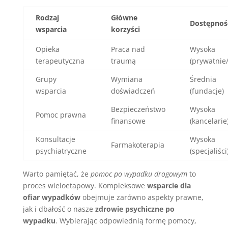
Rodzaj
Główne
Dostępnoś
wsparcia
korzyści
Opieka
Praca nad
Wysoka
terapeutyczna
traumą
(prywatnie
Grupy
Wymiana
Średnia
wsparcia
doświadczeń
(fundacje)
Bezpieczeństwo
Wysoka
Pomoc prawna
finansowe
(kancelarie
Konsultacje
Wysoka
Farmakoterapia
psychiatryczne
(specjaliści
Warto pamiętać, że
pomoc po wypadku drogowym
to
proces wieloetapowy. Kompleksowe
wsparcie dla
ofiar wypadków
obejmuje zarówno aspekty prawne,
jak i dbałość o nasze
zdrowie psychiczne po
wypadku
. Wybierając odpowiednią formę pomocy,