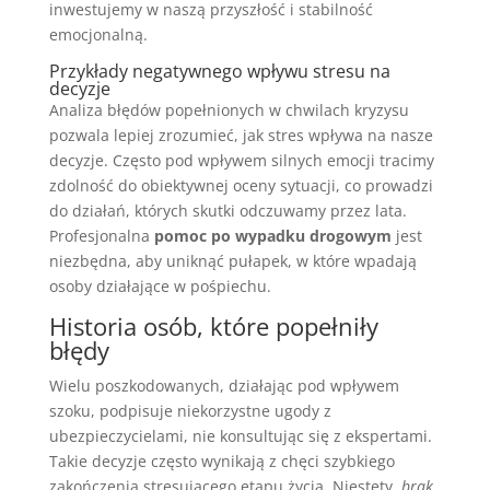
inwestujemy w naszą przyszłość i stabilność
emocjonalną.
Przykłady negatywnego wpływu stresu na
decyzje
Analiza błędów popełnionych w chwilach kryzysu
pozwala lepiej zrozumieć, jak stres wpływa na nasze
decyzje. Często pod wpływem silnych emocji tracimy
zdolność do obiektywnej oceny sytuacji, co prowadzi
do działań, których skutki odczuwamy przez lata.
Profesjonalna
pomoc po wypadku drogowym
jest
niezbędna, aby uniknąć pułapek, w które wpadają
osoby działające w pośpiechu.
Historia osób, które popełniły
błędy
Wielu poszkodowanych, działając pod wpływem
szoku, podpisuje niekorzystne ugody z
ubezpieczycielami, nie konsultując się z ekspertami.
Takie decyzje często wynikają z chęci szybkiego
zakończenia stresującego etapu życia. Niestety,
brak