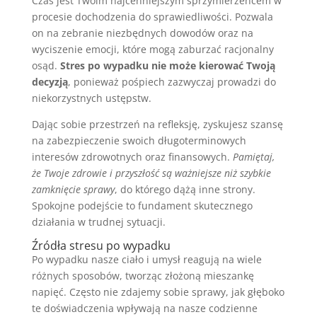
Czas jest Twoim najcenniejszym sprzymierzeńcem w
procesie dochodzenia do sprawiedliwości. Pozwala
on na zebranie niezbędnych dowodów oraz na
wyciszenie emocji, które mogą zaburzać racjonalny
osąd.
Stres po wypadku nie może kierować Twoją
decyzją
, ponieważ pośpiech zazwyczaj prowadzi do
niekorzystnych ustępstw.
Dając sobie przestrzeń na refleksję, zyskujesz szansę
na zabezpieczenie swoich długoterminowych
interesów zdrowotnych oraz finansowych.
Pamiętaj,
że Twoje zdrowie i przyszłość są ważniejsze niż szybkie
zamknięcie sprawy
, do którego dążą inne strony.
Spokojne podejście to fundament skutecznego
działania w trudnej sytuacji.
Źródła stresu po wypadku
Po wypadku nasze ciało i umysł reagują na wiele
różnych sposobów, tworząc złożoną mieszankę
napięć. Często nie zdajemy sobie sprawy, jak głęboko
te doświadczenia wpływają na nasze codzienne