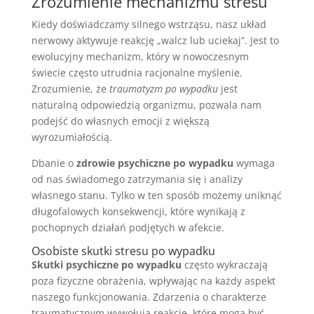
Zrozumienie mechanizmu stresu
Kiedy doświadczamy silnego wstrząsu, nasz układ
nerwowy aktywuje reakcję „walcz lub uciekaj”. Jest to
ewolucyjny mechanizm, który w nowoczesnym
świecie często utrudnia racjonalne myślenie.
Zrozumienie, że
traumatyzm po wypadku
jest
naturalną odpowiedzią organizmu, pozwala nam
podejść do własnych emocji z większą
wyrozumiałością.
Dbanie o
zdrowie psychiczne po wypadku
wymaga
od nas świadomego zatrzymania się i analizy
własnego stanu. Tylko w ten sposób możemy uniknąć
długofalowych konsekwencji, które wynikają z
pochopnych działań podjętych w afekcie.
Osobiste skutki stresu po wypadku
Skutki psychiczne po wypadku
często wykraczają
poza fizyczne obrażenia, wpływając na każdy aspekt
naszego funkcjonowania. Zdarzenia o charakterze
traumatycznym wywołują reakcje, które mogą być