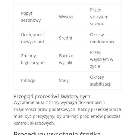
Przed
Popyt
Wysoki
szczytem
sezonowy
sezonu
Dostępność
Okresy
Średni
nowych aut
niedoborów
Przed
Zmiany
Bardzo
wejściem w
legislacyjne
wysoki
życie
Okresy
Inflacja
Stały
stabilizacji
Przegląd procesów likwidacyjnych
Wycofanie auta z firmy wymaga dokładności i
znajomości praw podatkowych. Każdy przedsiębiorca
musi być precyzyjny, by uniknąć problemów podczas
kontroli skarbowych.
Procedury wycofania środka