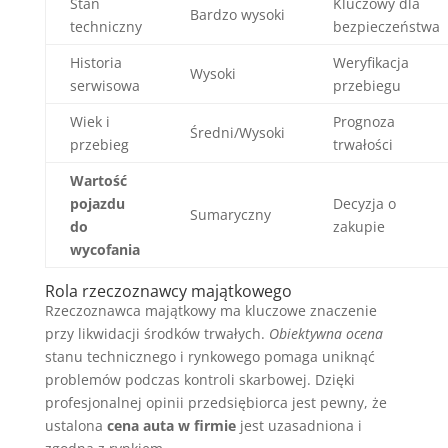
Stan
Kluczowy dla
Bardzo wysoki
techniczny
bezpieczeństwa
Historia
Weryfikacja
Wysoki
serwisowa
przebiegu
Wiek i
Prognoza
Średni/Wysoki
przebieg
trwałości
Wartość
pojazdu
Decyzja o
Sumaryczny
do
zakupie
wycofania
Rola rzeczoznawcy majątkowego
Rzeczoznawca majątkowy ma kluczowe znaczenie
przy likwidacji środków trwałych.
Obiektywna ocena
stanu technicznego i rynkowego pomaga uniknąć
problemów podczas kontroli skarbowej. Dzięki
profesjonalnej opinii przedsiębiorca jest pewny, że
ustalona
cena auta w firmie
jest uzasadniona i