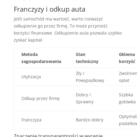
Franczyzy i odkup auta
Jeśli samochód ma wartość, warto rozważyć
odkupienie go przez firmę. To może przynieść
korzyści finansowe. Odkupienie auta pozwala szybko
zyskać kapitał.
Metoda
Stan
Główna
zagospodarowania
techniczny
korzyść
Zły /
Zwolnien
Utylizacja
Powypadkowy
opłat
Dobry /
Szybka
Odkup przez firmę
Sprawny
gotówka
Optymali
Franczyza
Bardzo dobry
podatko
Znaczenie transparentności w wycenie