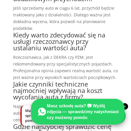
Jeśli sprzedamy auto w ciągu 6 lat, przychód będzie
traktowany jako z działalności. Dlatego ważna jest
dokładna wycena, która pozwoli na planowanie
podatków.
Kiedy warto zdecydować się na
usługi rzeczoznawcy przy
ustalaniu wartości auta?
Rzeczoznawca, jak z DEKRA czy PZM, jest
rekomendowany przy specjalistycznych pojazdach.
Profesjonalna opinia zapewni realną wartość auta, co
jest ważne przy wysokich wartościach początkowych.
Jakie czynniki techniczne
najmocniej wpływają na koszt
wycofania auta z firmy?
Masz szkodę auta? 📷 Wyślij
Najważniejsze to przebieg, wiek i historia serwisowa
×
Masz szkodę auta? Wyślij zdjęcia —
zdjęcia — sprawdzimy natychmiast
auta. Każda usterka lub brak przeglądów obniża
sprawdzimy natychmiast, czy możemy
czy możemy pomóc
cenę auta, co wpływa na podstawę opodatkowania.
pomóc.
Gdzie najszybciej sprawdzić cenę