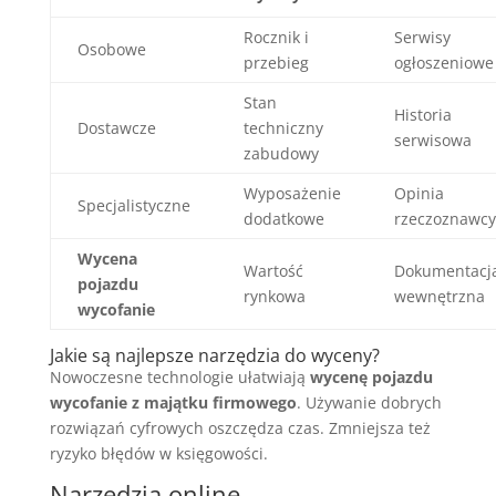
Rocznik i
Serwisy
Osobowe
przebieg
ogłoszeniowe
Stan
Historia
Dostawcze
techniczny
serwisowa
zabudowy
Wyposażenie
Opinia
Specjalistyczne
dodatkowe
rzeczoznawcy
Wycena
Wartość
Dokumentacj
pojazdu
rynkowa
wewnętrzna
wycofanie
Jakie są najlepsze narzędzia do wyceny?
Nowoczesne technologie ułatwiają
wycenę pojazdu
wycofanie z majątku firmowego
. Używanie dobrych
rozwiązań cyfrowych oszczędza czas. Zmniejsza też
ryzyko błędów w księgowości.
Narzędzia online