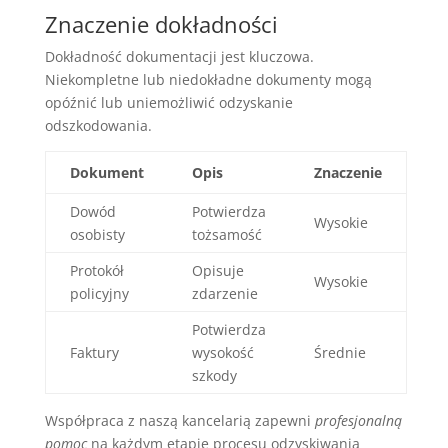
Znaczenie dokładności
Dokładność dokumentacji jest kluczowa.
Niekompletne lub niedokładne dokumenty mogą
opóźnić lub uniemożliwić odzyskanie
odszkodowania.
Dokument
Opis
Znaczenie
Dowód
Potwierdza
Wysokie
osobisty
tożsamość
Protokół
Opisuje
Wysokie
policyjny
zdarzenie
Potwierdza
Faktury
wysokość
Średnie
szkody
Współpraca z naszą kancelarią zapewni
profesjonalną
pomoc
na każdym etapie procesu odzyskiwania