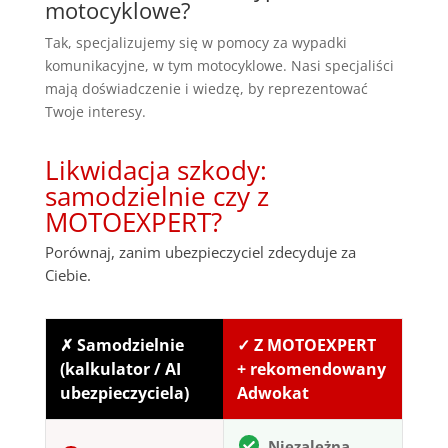
motocyklowe?
Tak, specjalizujemy się w pomocy za wypadki
komunikacyjne, w tym motocyklowe. Nasi specjaliści
mają doświadczenie i wiedzę, by reprezentować
Twoje interesy.
Likwidacja szkody:
samodzielnie czy z
MOTOEXPERT?
Porównaj, zanim ubezpieczyciel zdecyduje za
Ciebie.
✗ Samodzielnie
✓ Z MOTOEXPERT
(kalkulator / AI
+ rekomendowany
ubezpieczyciela)
Adwokat
Niezależna