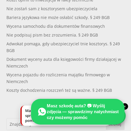
Nie zostań sam z kosztorysem ubezpieczyciela
Bariera językowa nie może osłabić szkody. § 249 BGB
Wycena samochodu dla dokumentów finansowych
Nie podpisuj pism bez zrozumienia. § 249 BGB
Adwokat pomaga, gdy ubezpieczyciel tnie kosztorys. § 249
BGB
Dokument wyceny auta dla księgowości firmy działającej w
Niemczech
Wycena pojazdu do rozliczenia majątku firmowego w
Niemczech
Koszty dochodzenia roszczeń też są ważne. § 249 BGB
Masz szkodę auta? 📷 Wyślij
×
Masz szkodę auta? Wyślij zdjęcia —
zdjęcia — sprawdzimy natychmiast
sprawdzimy natychmiast, czy możemy
czy możemy pomóc
pomóc.