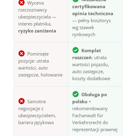
Wycena
certyfikowana
rzeczoznawcy
opinia techniczna
ubezpieczyciela —
— pełny kosztorys
interes płatnika,
wg stawek
ryzyko zaniżenia
rynkowych
Komplet
Pominięte
roszczeń
: utrata
pozycje: utrata
wartości pojazdu,
wartości, auto
auto zastępcze,
zastępcze, holowanie
koszty dodatkowe
Obsługa po
Samotne
polsku
+
negocjacje z
rekomendowany
ubezpieczycielem,
Fachanwalt für
bariera językowa
Verkehrsrecht do
reprezentacji prawnej