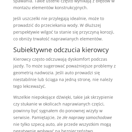
spawania. Takie usterki często wynikają z błędów w
montażu elementów konstrukcyjnych.
Jeśli uszczelki nie przylegają idealnie, może to
prowadzić do przeciekania wody. W dłuższej
perspektywie wilgoć ta stanie się przyczyną korozji,
co obniży trwałość naprawianych elementów.
Subiektywne odczucia kierowcy
Kierowcy często odczuwają dyskomfort podczas
jazdy. To może sugerować poważniejsze problemy z
geometrią nadwozia. Jeśli auto prowadzi się
niestabilnie lub ściąga na jedną stronę, nie należy
tego lekceważyć.
Wszelkie niepokojące dźwięki, takie jak skrzypienie
czy stukanie w okolicach naprawianych części,
powinny być sygnałem do ponownej wizyty w
serwisie. Pamiętajcie, że
złe naprawy samochodowe
nie tylko szpecą auto, ale przede wszystkim mogą
negatywnie wpływać na bezpieczeństwo