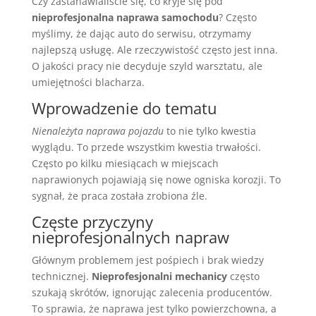
Czy zastanawialiście się, co kryje się pod
nieprofesjonalna naprawa samochodu
? Często
myślimy, że dając auto do serwisu, otrzymamy
najlepszą usługę. Ale rzeczywistość często jest inna.
O jakości pracy nie decyduje szyld warsztatu, ale
umiejętności blacharza.
Wprowadzenie do tematu
Nienależyta naprawa pojazdu
to nie tylko kwestia
wyglądu. To przede wszystkim kwestia trwałości.
Często po kilku miesiącach w miejscach
naprawionych pojawiają się nowe ogniska korozji. To
sygnał, że praca została zrobiona źle.
Częste przyczyny
nieprofesjonalnych napraw
Głównym problemem jest pośpiech i brak wiedzy
technicznej.
Nieprofesjonalni mechanicy
często
szukają skrótów, ignorując zalecenia producentów.
To sprawia, że naprawa jest tylko powierzchowna, a