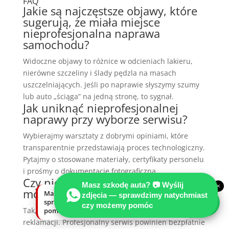
FAQ
Jakie są najczęstsze objawy, które
sugerują, że miała miejsce
nieprofesjonalna naprawa
samochodu?
Widoczne objawy to różnice w odcieniach lakieru,
nierówne szczeliny i ślady pędzla na masach
uszczelniających. Jeśli po naprawie słyszymy szumy
lub auto „ściąga” na jedną stronę, to sygnał.
Jak uniknąć nieprofesjonalnej
naprawy przy wyborze serwisu?
Wybierajmy warsztaty z dobrymi opiniami, które
transparentnie przedstawiają proces technologiczny.
Pytajmy o stosowane materiały, certyfikaty personelu
i prośmy o dokumentację fotograficzną.
Czy nienależyta naprawa pojazdu
Masz szkodę auta? 📷 Wyślij
×
może zostać zareklamowana?
Masz szkodę auta? Wyślij zdjęcia —
zdjęcia — sprawdzimy natychmiast
sprawdzimy natychmiast, czy możemy
czy możemy pomóc
Tak, każdy właściciel ma prawo do złożenia
pomóc.
reklamacji. Profesjonalny serwis powinien bezpłatnie