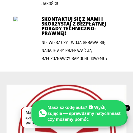
JAKOŚCI!
SKONTAKTUJ SIĘ Z NAMI I
SKORZYSTAJ Z BEZPŁATNEJ
PORADY TECHNICZNO-
PRAWNEJ!
NIE WIESZ CZY TWOJA SPRAWA SIĘ
NADAJE ABY PRZEKAZAĆ JĄ
RZECZOZNAWCY SAMOCHODOWEMU?
Masz szkodę auta? 📷 Wyślij
×
Masz szkodę auta? Wyślij zdjęcia —
zdjęcia — sprawdzimy natychmiast
sprawdzimy natychmiast, czy możemy
czy możemy pomóc
pomóc.