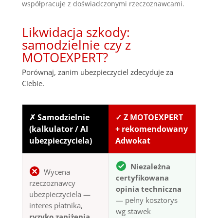
współpracuje z doświadczonymi rzeczoznawcami.
Likwidacja szkody:
samodzielnie czy z
MOTOEXPERT?
Porównaj, zanim ubezpieczyciel zdecyduje za
Ciebie.
✗ Samodzielnie
✓ Z MOTOEXPERT
(kalkulator / AI
+ rekomendowany
ubezpieczyciela)
Adwokat
Niezależna
Wycena
certyfikowana
rzeczoznawcy
opinia techniczna
ubezpieczyciela —
— pełny kosztorys
interes płatnika,
wg stawek
ryzyko zaniżenia