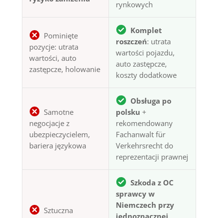
rynkowych
Komplet
Pominięte
roszczeń
: utrata
pozycje: utrata
wartości pojazdu,
wartości, auto
auto zastępcze,
zastępcze, holowanie
koszty dodatkowe
Obsługa po
Samotne
polsku
+
negocjacje z
rekomendowany
ubezpieczycielem,
Fachanwalt für
bariera językowa
Verkehrsrecht do
reprezentacji prawnej
Szkoda z OC
sprawcy w
Niemczech przy
Sztuczna
jednoznacznej