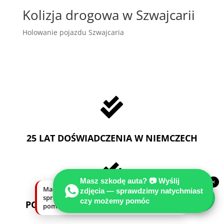
Kolizja drogowa w Szwajcarii
Holowanie pojazdu Szwajcaria

25 LAT DOŚWIADCZENIA W NIEMCZECH

Masz szkodę auta? 📷 Wyślij
×
Masz szkodę auta? Wyślij zdjęcia —
zdjęcia — sprawdzimy natychmiast
sprawdzimy natychmiast, czy możemy
czy możemy pomóc
PORADY TECHNICZNO-PRAWNE GRATIS
pomóc.