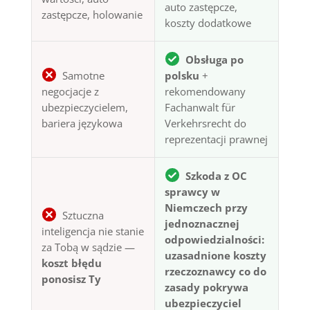
auto zastępcze,
zastępcze, holowanie
koszty dodatkowe
Obsługa po
Samotne
polsku
+
negocjacje z
rekomendowany
ubezpieczycielem,
Fachanwalt für
bariera językowa
Verkehrsrecht do
reprezentacji prawnej
Szkoda z OC
sprawcy w
Niemczech przy
Sztuczna
jednoznacznej
inteligencja nie stanie
odpowiedzialności:
za Tobą w sądzie —
uzasadnione koszty
koszt błędu
rzeczoznawcy co do
ponosisz Ty
zasady pokrywa
ubezpieczyciel