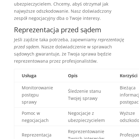
ubezpieczycielem. Chcemy, abyś otrzymał jak
najwyższe odszkodowanie. Nasz doświadczony
zespół negocjacyjny dba o Twoje interesy.
Reprezentacja przed sądem
Jeśli zajdzie taka potrzeba, zapewniamy
reprezentację
przed sądem
. Nasze doświadczenie w sprawach
sądowych gwarantuje, że Twoja sprawa będzie
reprezentowana przez profesjonalistów.
Usługa
Opis
Korzyści
Monitorowanie
Bieżąca
Śledzenie stanu
postępu
informac
Twojej sprawy
sprawy
postępa
Pomoc w
Negocjacje z
Wyższe
negocjacjach
ubezpieczycielem
odszkod
Reprezentowanie
Reprezentacja
Profesjo
Twoich interesów