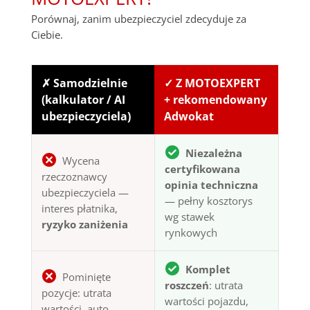
Porównaj, zanim ubezpieczyciel zdecyduje za
Ciebie.
✗ Samodzielnie
✓ Z MOTOEXPERT
(kalkulator / AI
+ rekomendowany
ubezpieczyciela)
Adwokat
Niezależna
Wycena
certyfikowana
rzeczoznawcy
opinia techniczna
ubezpieczyciela —
— pełny kosztorys
interes płatnika,
wg stawek
ryzyko zaniżenia
rynkowych
Komplet
Pominięte
roszczeń
: utrata
pozycje: utrata
wartości pojazdu,
wartości, auto