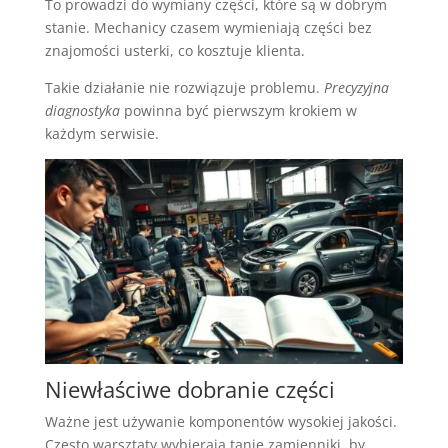
To prowadzi do wymiany części, które są w dobrym
stanie. Mechanicy czasem wymieniają części bez
znajomości usterki, co kosztuje klienta.
Takie działanie nie rozwiązuje problemu.
Precyzyjna
diagnostyka
powinna być pierwszym krokiem w
każdym serwisie.
Niewłaściwe dobranie części
Ważne jest używanie komponentów wysokiej jakości.
Często warsztaty wybierają tanie zamienniki, by