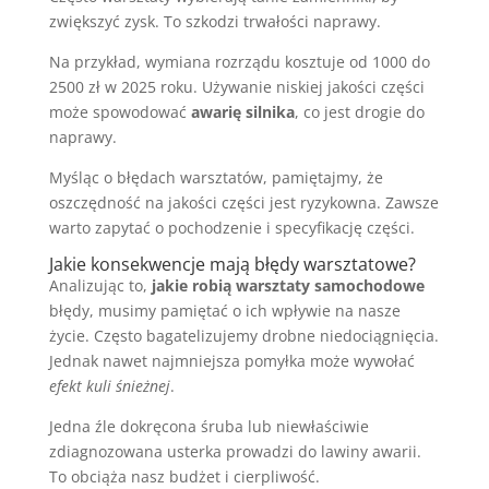
zwiększyć zysk. To szkodzi trwałości naprawy.
Na przykład, wymiana rozrządu kosztuje od 1000 do
2500 zł w 2025 roku. Używanie niskiej jakości części
może spowodować
awarię silnika
, co jest drogie do
naprawy.
Myśląc o błędach warsztatów, pamiętajmy, że
oszczędność na jakości części jest ryzykowna. Zawsze
warto zapytać o pochodzenie i specyfikację części.
Jakie konsekwencje mają błędy warsztatowe?
Analizując to,
jakie robią warsztaty samochodowe
błędy, musimy pamiętać o ich wpływie na nasze
życie. Często bagatelizujemy drobne niedociągnięcia.
Jednak nawet najmniejsza pomyłka może wywołać
efekt kuli śnieżnej
.
Jedna źle dokręcona śruba lub niewłaściwie
zdiagnozowana usterka prowadzi do lawiny awarii.
To obciąża nasz budżet i cierpliwość.