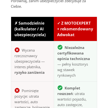
Porównaj, zanim ubezpieczyciel zdecyduje za
Ciebie.
✗ Samodzielnie
✓ Z MOTOEXPERT
(kalkulator / AI
+ rekomendowany
ubezpieczyciela)
Adwokat
Niezależna
Wycena
certyfikowana
rzeczoznawcy
opinia techniczna
ubezpieczyciela —
— pełny kosztorys
interes płatnika,
wg stawek
ryzyko zaniżenia
rynkowych
Komplet
Pominięte
roszczeń
: utrata
pozycje: utrata
wartości pojazdu,
wartości, auto
auto zastępcze,
zastępcze, holowanie