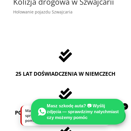
Kolizja drogowa w Szwajcarii
Holowanie pojazdu Szwajcaria

25 LAT DOŚWIADCZENIA W NIEMCZECH

Masz szkodę auta? 📷 Wyślij
×
Masz szkodę auta? Wyślij zdjęcia —
PORADY TECHNICZNO-PRAWNE GRATIS
zdjęcia — sprawdzimy natychmiast
sprawdzimy natychmiast, czy możemy
czy możemy pomóc
pomóc.