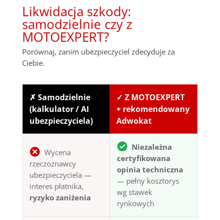
Likwidacja szkody:
samodzielnie czy z
MOTOEXPERT?
Porównaj, zanim ubezpieczyciel zdecyduje za
Ciebie.
✗ Samodzielnie
✓ Z MOTOEXPERT
(kalkulator / AI
+ rekomendowany
ubezpieczyciela)
Adwokat
Niezależna
Wycena
certyfikowana
rzeczoznawcy
opinia techniczna
ubezpieczyciela —
— pełny kosztorys
interes płatnika,
wg stawek
ryzyko zaniżenia
rynkowych