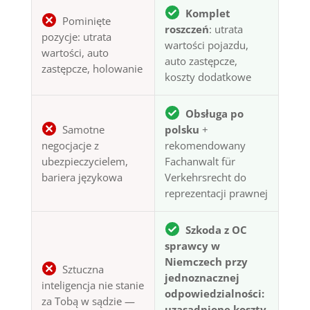
Komplet
Pominięte
roszczeń
: utrata
pozycje: utrata
wartości pojazdu,
wartości, auto
auto zastępcze,
zastępcze, holowanie
koszty dodatkowe
Obsługa po
Samotne
polsku
+
negocjacje z
rekomendowany
ubezpieczycielem,
Fachanwalt für
bariera językowa
Verkehrsrecht do
reprezentacji prawnej
Szkoda z OC
sprawcy w
Niemczech przy
Sztuczna
jednoznacznej
inteligencja nie stanie
odpowiedzialności:
za Tobą w sądzie —
uzasadnione koszty