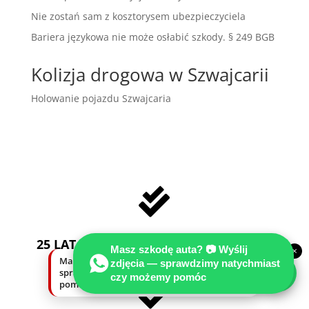
Nie zostań sam z kosztorysem ubezpieczyciela
Bariera językowa nie może osłabić szkody. § 249 BGB
Kolizja drogowa w Szwajcarii
Holowanie pojazdu Szwajcaria

25 LAT DOŚWIADCZENIA W NIEMCZECH
Masz szkodę auta? 📷 Wyślij
×
Masz szkodę auta? Wyślij zdjęcia —
zdjęcia — sprawdzimy natychmiast
sprawdzimy natychmiast, czy możemy
czy możemy pomóc
pomóc.
