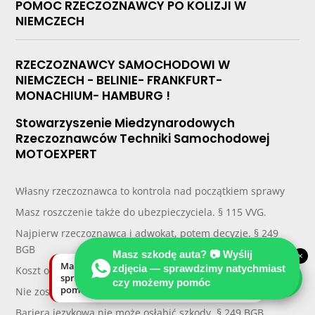
POMOC RZECZOZNAWCY PO KOLIZJI W
NIEMCZECH
RZECZOZNAWCY SAMOCHODOWI W
NIEMCZECH - BELINIE- FRANKFURT-
MONACHIUM- HAMBURG !
Stowarzyszenie Miedzynarodowych
Rzeczoznawców Techniki Samochodowej
MOTOEXPERT
Własny rzeczoznawca to kontrola nad początkiem sprawy
Masz roszczenie także do ubezpieczyciela. § 115 VVG.
Najpierw rzeczoznawca i adwokat, potem decyzje. § 249
BGB
Masz szkodę auta? 📷 Wyślij
×
Masz szkodę auta? Wyślij zdjęcia —
zdjęcia — sprawdzimy natychmiast
Koszt opinii to inwestycja w fakty techniczne
sprawdzimy natychmiast, czy możemy
czy możemy pomóc
pomóc.
Nie zostań sam z kosztorysem ubezpieczyciela
Bariera językowa nie może osłabić szkody. § 249 BGB