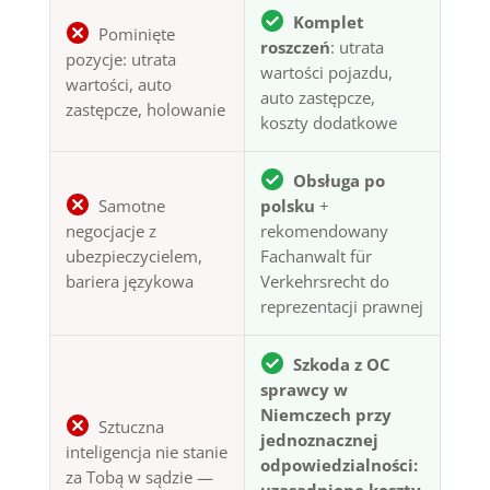
Komplet
Pominięte
roszczeń
: utrata
pozycje: utrata
wartości pojazdu,
wartości, auto
auto zastępcze,
zastępcze, holowanie
koszty dodatkowe
Obsługa po
Samotne
polsku
+
negocjacje z
rekomendowany
ubezpieczycielem,
Fachanwalt für
bariera językowa
Verkehrsrecht do
reprezentacji prawnej
Szkoda z OC
sprawcy w
Niemczech przy
Sztuczna
jednoznacznej
inteligencja nie stanie
odpowiedzialności:
za Tobą w sądzie —