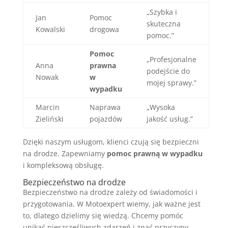
„Szybka i
Jan
Pomoc
skuteczna
Kowalski
drogowa
pomoc.”
Pomoc
„Profesjonalne
Anna
prawna
podejście do
Nowak
w
mojej sprawy.”
wypadku
Marcin
Naprawa
„Wysoka
Zieliński
pojazdów
jakość usług.”
Dzięki naszym usługom, klienci czują się bezpieczni
na drodze. Zapewniamy
pomoc prawną w wypadku
i kompleksową obsługę.
Bezpieczeństwo na drodze
Bezpieczeństwo na drodze zależy od świadomości i
przygotowania. W Motoexpert wiemy, jak ważne jest
to, dlatego dzielimy się wiedzą. Chcemy pomóc
unikać nieszczęśliwych zdarzeń i znać przyczyny