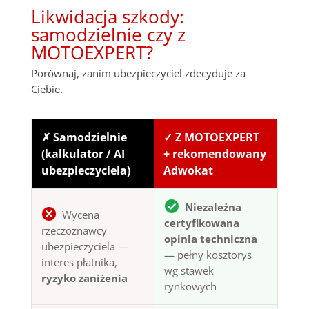
Likwidacja szkody:
samodzielnie czy z
MOTOEXPERT?
Porównaj, zanim ubezpieczyciel zdecyduje za
Ciebie.
✗ Samodzielnie
✓ Z MOTOEXPERT
(kalkulator / AI
+ rekomendowany
ubezpieczyciela)
Adwokat
Niezależna
Wycena
certyfikowana
rzeczoznawcy
opinia techniczna
ubezpieczyciela —
— pełny kosztorys
interes płatnika,
wg stawek
ryzyko zaniżenia
rynkowych