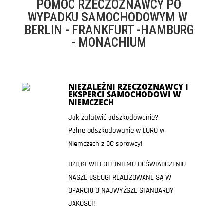
POMOC RZECZOZNAWCY PO
WYPADKU SAMOCHODOWYM W
BERLIN - FRANKFURT -HAMBURG
- MONACHIUM
NIEZALEŻNI RZECZOZNAWCY I
EKSPERCI SAMOCHODOWI W
NIEMCZECH
Jak załatwić odszkodowanie?
Pełne odszkodowanie w EURO w
Niemczech z OC sprawcy!
DZIĘKI WIELOLETNIEMU DOŚWIADCZENIU
NASZE USŁUGI REALIZOWANE SĄ W
OPARCIU O NAJWYŻSZE STANDARDY
JAKOŚCI!