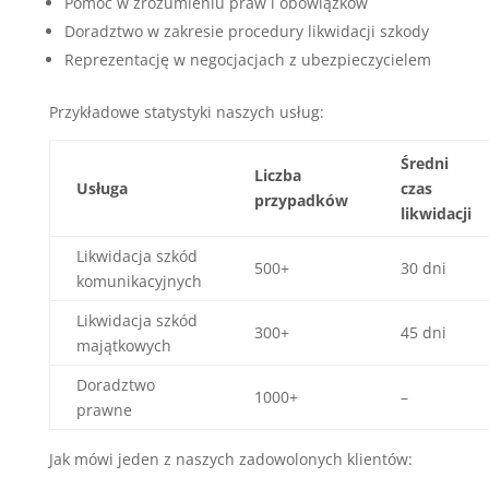
Pomoc w zrozumieniu praw i obowiązków
Doradztwo w zakresie procedury likwidacji szkody
Reprezentację w negocjacjach z ubezpieczycielem
Przykładowe statystyki naszych usług:
Średni
Liczba
Usługa
czas
przypadków
likwidacji
Likwidacja szkód
500+
30 dni
komunikacyjnych
Likwidacja szkód
300+
45 dni
majątkowych
Doradztwo
1000+
–
prawne
Jak mówi jeden z naszych zadowolonych klientów: