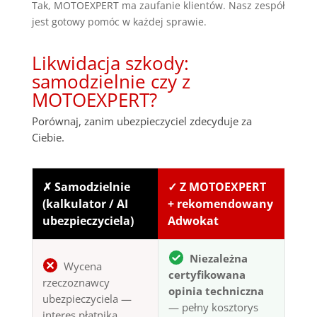
Tak, MOTOEXPERT ma zaufanie klientów. Nasz zespół
jest gotowy pomóc w każdej sprawie.
Likwidacja szkody:
samodzielnie czy z
MOTOEXPERT?
Porównaj, zanim ubezpieczyciel zdecyduje za
Ciebie.
✗ Samodzielnie
✓ Z MOTOEXPERT
(kalkulator / AI
+ rekomendowany
ubezpieczyciela)
Adwokat
Niezależna
Wycena
certyfikowana
rzeczoznawcy
opinia techniczna
ubezpieczyciela —
— pełny kosztorys
interes płatnika,