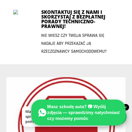
SKONTAKTUJ SIĘ Z NAMI I
SKORZYSTAJ Z BEZPŁATNEJ
PORADY TECHNICZNO-
PRAWNEJ!
NIE WIESZ CZY TWOJA SPRAWA SIĘ
NADAJE ABY PRZEKAZAĆ JĄ
RZECZOZNAWCY SAMOCHODOWEMU?
Masz szkodę auta? 📷 Wyślij
×
Masz szkodę auta? Wyślij zdjęcia —
zdjęcia — sprawdzimy natychmiast
sprawdzimy natychmiast, czy możemy
czy możemy pomóc
pomóc.