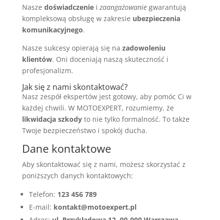
Nasze
doświadczenie
i
zaangażowanie
gwarantują
kompleksową obsługę w zakresie
ubezpieczenia
komunikacyjnego
.
Nasze sukcesy opierają się na
zadowoleniu
klientów
. Oni doceniają naszą skuteczność i
profesjonalizm.
Jak się z nami skontaktować?
Nasz zespół ekspertów jest gotowy, aby pomóc Ci w
każdej chwili. W MOTOEXPERT, rozumiemy, że
likwidacja szkody
to nie tylko formalność. To także
Twoje bezpieczeństwo i spokój ducha.
Dane kontaktowe
Aby skontaktować się z nami, możesz skorzystać z
poniższych danych kontaktowych:
Telefon:
123 456 789
E-mail:
kontakt@motoexpert.pl
Adres:
ul. Przykładowa 12, 00-000 Warszawa