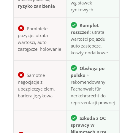
wg stawek
ryzyko zaniżenia
rynkowych
Komplet
Pominięte
roszczeń
: utrata
pozycje: utrata
wartości pojazdu,
wartości, auto
auto zastępcze,
zastępcze, holowanie
koszty dodatkowe
Obsługa po
Samotne
polsku
+
negocjacje z
rekomendowany
ubezpieczycielem,
Fachanwalt für
bariera językowa
Verkehrsrecht do
reprezentacji prawnej
Szkoda z OC
sprawcy w
Niemczech przy