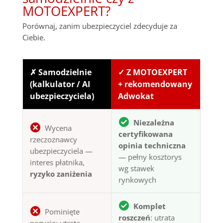
MOTOEXPERT?
Porównaj, zanim ubezpieczyciel zdecyduje za
Ciebie.
✗ Samodzielnie
✓ Z MOTOEXPERT
(kalkulator / AI
+ rekomendowany
ubezpieczyciela)
Adwokat
Niezależna
Wycena
certyfikowana
rzeczoznawcy
opinia techniczna
ubezpieczyciela —
— pełny kosztorys
interes płatnika,
wg stawek
ryzyko zaniżenia
rynkowych
Komplet
Pominięte
roszczeń
: utrata
pozycje: utrata