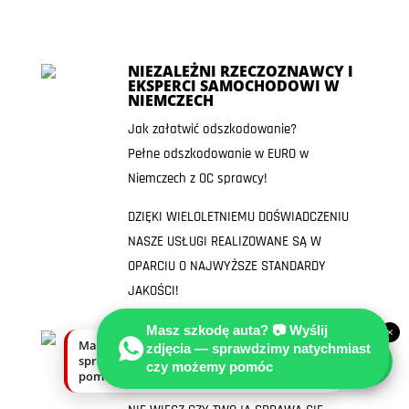
NIEZALEŻNI RZECZOZNAWCY I
EKSPERCI SAMOCHODOWI W
NIEMCZECH
Jak załatwić odszkodowanie?
Pełne odszkodowanie w EURO w
Niemczech z OC sprawcy!
DZIĘKI WIELOLETNIEMU DOŚWIADCZENIU
NASZE USŁUGI REALIZOWANE SĄ W
OPARCIU O NAJWYŻSZE STANDARDY
JAKOŚCI!
Masz szkodę auta? 📷 Wyślij
×
SKONTAKTUJ SIĘ Z NAMI I
Masz szkodę auta? Wyślij zdjęcia —
zdjęcia — sprawdzimy natychmiast
SKORZYSTAJ Z BEZPŁATNEJ
sprawdzimy natychmiast, czy możemy
PORADY TECHNICZNO-
czy możemy pomóc
pomóc.
PRAWNEJ!