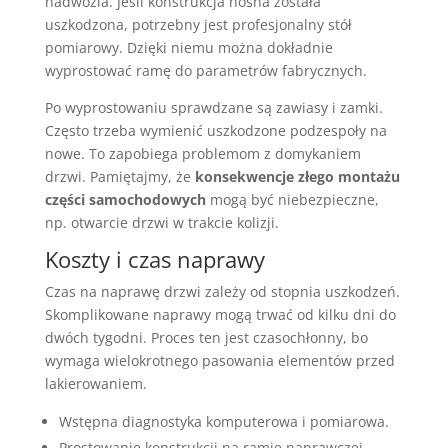
nadwozia. Jeśli konstrukcja nośna została
uszkodzona, potrzebny jest profesjonalny stół
pomiarowy. Dzięki niemu można dokładnie
wyprostować ramę do parametrów fabrycznych.
Po wyprostowaniu sprawdzane są zawiasy i zamki.
Często trzeba wymienić uszkodzone podzespoły na
nowe. To zapobiega problemom z domykaniem
drzwi. Pamiętajmy, że
konsekwencje złego montażu
części samochodowych
mogą być niebezpieczne,
np. otwarcie drzwi w trakcie kolizji.
Koszty i czas naprawy
Czas na naprawę drzwi zależy od stopnia uszkodzeń.
Skomplikowane naprawy mogą trwać od kilku dni do
dwóch tygodni. Proces ten jest czasochłonny, bo
wymaga wielokrotnego pasowania elementów przed
lakierowaniem.
Wstępna diagnostyka komputerowa i pomiarowa.
Prostowanie konstrukcji na ramie naprawczej.