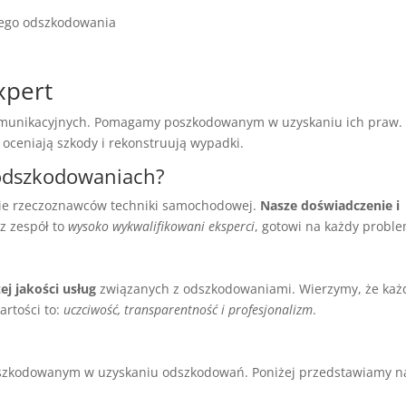
iego odszkodowania
xpert
omunikacyjnych. Pomagamy poszkodowanym w uzyskaniu ich praw.
y oceniają szkody i rekonstruują wypadki.
 odszkodowaniach?
ie rzeczoznawców techniki samochodowej.
Nasze doświadczenie i
z zespół to
wysoko wykwalifikowani eksperci
, gotowi na każdy proble
ej jakości usług
związanych z odszkodowaniami. Wierzymy, że każ
artości to:
uczciwość, transparentność i profesjonalizm
.
zkodowanym w uzyskaniu odszkodowań. Poniżej przedstawiamy n