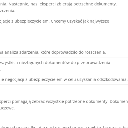
enia. Następnie, nasi eksperci zbierają potrzebne dokumenty.
zczenia.
acje z ubezpieczycielem. Chcemy uzyskać jak najwyższe
a analiza zdarzenia, które doprowadziło do roszczenia.
wszystkich niezbędnych dokumentów do przeprowadzenia
.
e negocjacji z ubezpieczycielem w celu uzyskania odszkodowania.
eksperci pomagają zebrać wszystkie potrzebne dokumenty. Dokumen
luczowe.
eży od przypadku. Ale nasi eksperci pracują szybko, by proces by