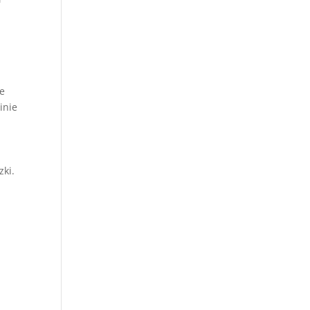
ie
inie
zki.