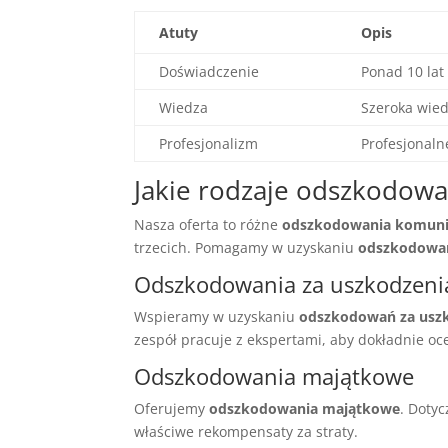
Atuty
Opis
Doświadczenie
Ponad 10 lat
Wiedza
Szeroka wie
Profesjonalizm
Profesjonaln
Jakie rodzaje odszkodow
Nasza oferta to różne
odszkodowania komuni
trzecich. Pomagamy w uzyskaniu
odszkodowan
Odszkodowania za uszkodzenia
Wspieramy w uzyskaniu
odszkodowań za uszk
zespół pracuje z ekspertami, aby dokładnie o
Odszkodowania majątkowe
Oferujemy
odszkodowania majątkowe
. Doty
właściwe rekompensaty za straty.