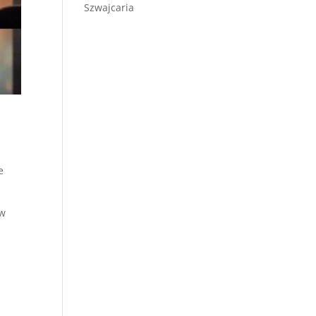
Szwajcaria
e
 w