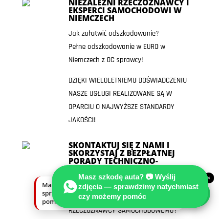
NIEZALEŻNI RZECZOZNAWCY I
EKSPERCI SAMOCHODOWI W
NIEMCZECH
Jak załatwić odszkodowanie?
Pełne odszkodowanie w EURO w
Niemczech z OC sprawcy!
DZIĘKI WIELOLETNIEMU DOŚWIADCZENIU
NASZE USŁUGI REALIZOWANE SĄ W
OPARCIU O NAJWYŻSZE STANDARDY
JAKOŚCI!
SKONTAKTUJ SIĘ Z NAMI I
SKORZYSTAJ Z BEZPŁATNEJ
PORADY TECHNICZNO-
PRAWNEJ!
Masz szkodę auta? 📷 Wyślij
×
NIE WIESZ CZY TWOJA SPRAWA SIĘ
Masz szkodę auta? Wyślij zdjęcia —
zdjęcia — sprawdzimy natychmiast
sprawdzimy natychmiast, czy możemy
czy możemy pomóc
NADAJE ABY PRZEKAZAĆ JĄ
pomóc.
RZECZOZNAWCY SAMOCHODOWEMU?