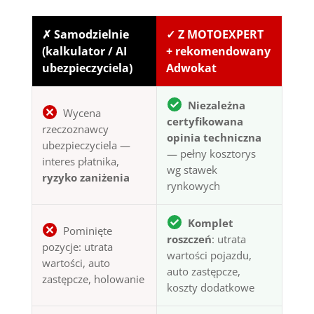
✗ Samodzielnie
✓ Z MOTOEXPERT
(kalkulator / AI
+ rekomendowany
ubezpieczyciela)
Adwokat
Niezależna
Wycena
certyfikowana
rzeczoznawcy
opinia techniczna
ubezpieczyciela —
— pełny kosztorys
interes płatnika,
wg stawek
ryzyko zaniżenia
rynkowych
Komplet
Pominięte
roszczeń
: utrata
pozycje: utrata
wartości pojazdu,
wartości, auto
auto zastępcze,
zastępcze, holowanie
koszty dodatkowe