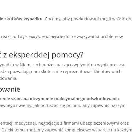
ie skutków wypadku
. Chcemy, aby poszkodowani mogli wrócić do
 reakcja. To
proaktywne podejście
do rozwiązywania problemów
ć z eksperckiej pomocy?
 wypadku w Niemczech może znacząco wpłynąć na wynik procesu
edza pozwalają nam skutecznie reprezentować klientów w ich
odowania.
dowanie
zenie szans na otrzymanie maksymalnego odszkodowania
.
awnego i wiemy, jak poruszać się po nim, aby zapewnić naszym
ntacji medycznej, negocjacje z firmami ubezpieczeniowymi oraz
zne. Dzięki temu, możemy zapewnić kompleksowe wsparcie na każdy