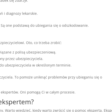
adek się zdarzył.
ań i diagnozy lekarskie.
 Są one podstawą do ubiegania się o odszkodowanie.
pieczycielowi. Oto, co trzeba zrobić:
iązane z polisą ubezpieczeniową.
ny przez ubezpieczyciela.
do ubezpieczyciela w określonym terminie.
czyciela. To pomoże uniknąć problemów przy ubieganiu się o
ć ekspertów. Oni pomogą Ci w całym procesie.
 ekspertem?
y. Warto wiedzieć, kiedy warto zwrócić się o pomoc eksperta. Eksp