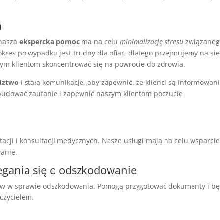
ń
 nasza
ekspercka pomoc
ma na celu
minimalizację stresu
związaneg
es po wypadku jest trudny dla ofiar, dlatego przejmujemy na sie
szym klientom skoncentrować się na powrocie do zdrowia.
dztwo
i stałą komunikację, aby zapewnić, że klienci są informowani
budować zaufanie i zapewnić naszym klientom poczucie
acji i konsultacji medycznych. Nasze usługi mają na celu wsparcie
anie.
gania się o odszkodowanie
ntów w sprawie odszkodowania. Pomogą przygotować dokumenty i b
czycielem.