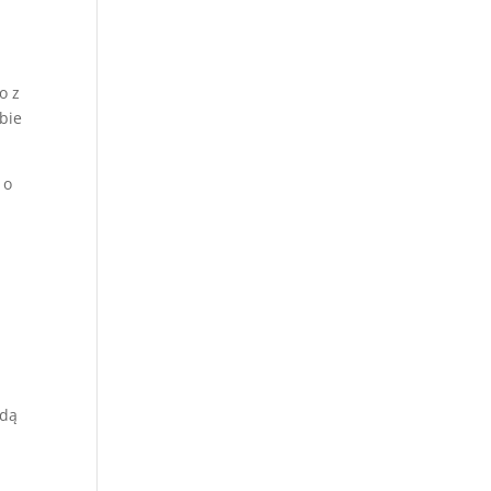
o z
bie
 o
ędą