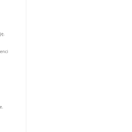
ję.
enci
e.