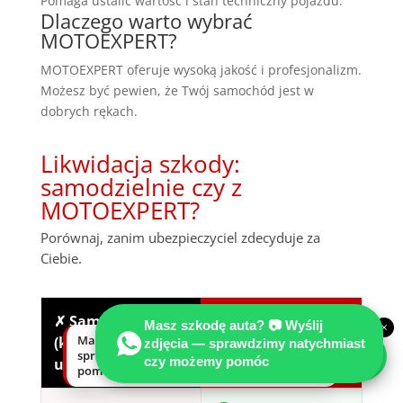
Pomaga ustalić wartość i stan techniczny pojazdu.
Dlaczego warto wybrać
MOTOEXPERT?
MOTOEXPERT oferuje wysoką jakość i profesjonalizm.
Możesz być pewien, że Twój samochód jest w
dobrych rękach.
Likwidacja szkody:
samodzielnie czy z
MOTOEXPERT?
Porównaj, zanim ubezpieczyciel zdecyduje za
Ciebie.
✗ Samodzielnie
✓ Z MOTOEXPERT
Masz szkodę auta? 📷 Wyślij
×
Masz szkodę auta? Wyślij zdjęcia —
(kalkulator / AI
+ rekomendowany
zdjęcia — sprawdzimy natychmiast
sprawdzimy natychmiast, czy możemy
czy możemy pomóc
ubezpieczyciela)
Adwokat
pomóc.