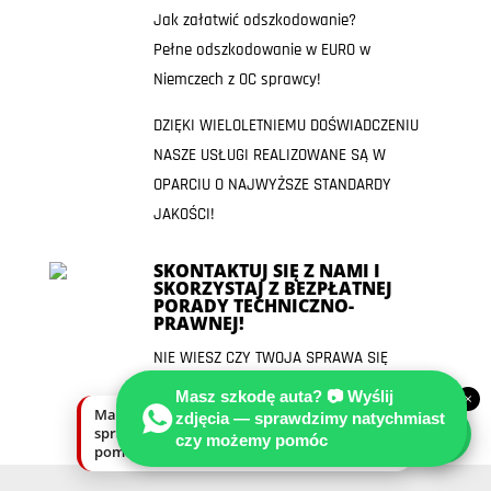
Jak załatwić odszkodowanie?
Pełne odszkodowanie w EURO w
Niemczech z OC sprawcy!
DZIĘKI WIELOLETNIEMU DOŚWIADCZENIU
NASZE USŁUGI REALIZOWANE SĄ W
OPARCIU O NAJWYŻSZE STANDARDY
JAKOŚCI!
SKONTAKTUJ SIĘ Z NAMI I
SKORZYSTAJ Z BEZPŁATNEJ
PORADY TECHNICZNO-
PRAWNEJ!
NIE WIESZ CZY TWOJA SPRAWA SIĘ
NADAJE ABY PRZEKAZAĆ JĄ
Masz szkodę auta? 📷 Wyślij
×
Masz szkodę auta? Wyślij zdjęcia —
RZECZOZNAWCY SAMOCHODOWEMU?
zdjęcia — sprawdzimy natychmiast
sprawdzimy natychmiast, czy możemy
czy możemy pomóc
pomóc.