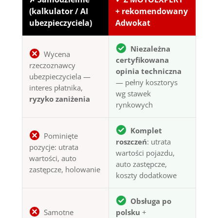
(kalkulator / AI
+ rekomendowany
ubezpieczyciela)
Adwokat
Niezależna
Wycena
certyfikowana
rzeczoznawcy
opinia techniczna
ubezpieczyciela —
— pełny kosztorys
interes płatnika,
wg stawek
ryzyko zaniżenia
rynkowych
Komplet
Pominięte
roszczeń
: utrata
pozycje: utrata
wartości pojazdu,
wartości, auto
auto zastępcze,
zastępcze, holowanie
koszty dodatkowe
Obsługa po
Samotne
polsku
+