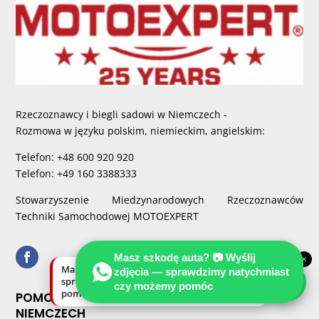
Rzeczoznawcy i biegli sadowi w Niemczech -
Rozmowa w języku polskim, niemieckim, angielskim:
Telefon: +48 600 920 920
Telefon: +49 160 3388333
Stowarzyszenie Miedzynarodowych Rzeczoznawców
Techniki Samochodowej MOTOEXPERT
Masz szkodę auta? 📷 Wyślij
×
Masz szkodę auta? Wyślij zdjęcia —
zdjęcia — sprawdzimy natychmiast
sprawdzimy natychmiast, czy możemy
czy możemy pomóc
pomóc.
POMOC RZECZOZNAWCY PO KOLIZJI W
NIEMCZECH