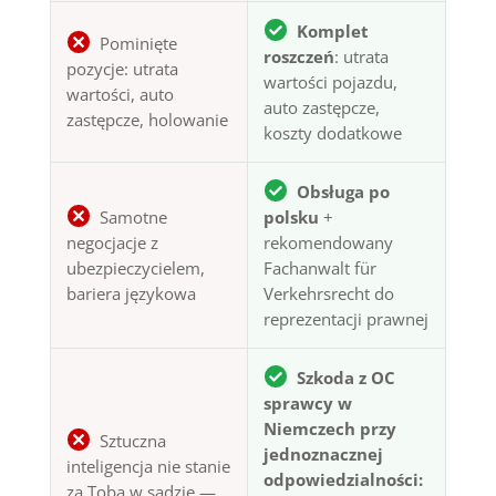
Komplet
Pominięte
roszczeń
: utrata
pozycje: utrata
wartości pojazdu,
wartości, auto
auto zastępcze,
zastępcze, holowanie
koszty dodatkowe
Obsługa po
Samotne
polsku
+
negocjacje z
rekomendowany
ubezpieczycielem,
Fachanwalt für
bariera językowa
Verkehrsrecht do
reprezentacji prawnej
Szkoda z OC
sprawcy w
Niemczech przy
Sztuczna
jednoznacznej
inteligencja nie stanie
odpowiedzialności:
za Tobą w sądzie —