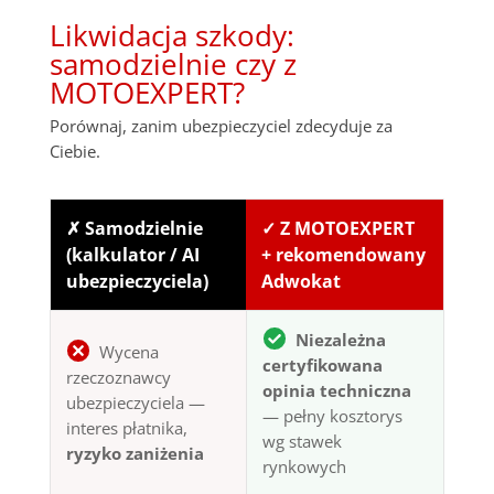
Likwidacja szkody:
samodzielnie czy z
MOTOEXPERT?
Porównaj, zanim ubezpieczyciel zdecyduje za
Ciebie.
✗ Samodzielnie
✓ Z MOTOEXPERT
(kalkulator / AI
+ rekomendowany
ubezpieczyciela)
Adwokat
Niezależna
Wycena
certyfikowana
rzeczoznawcy
opinia techniczna
ubezpieczyciela —
— pełny kosztorys
interes płatnika,
wg stawek
ryzyko zaniżenia
rynkowych