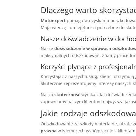
Dlaczego warto skorzyst
Motoexpert
pomaga w uzyskaniu odszkodowań z
Mają wiedzę i umiejętności potrzebne do sku
Nasze doświadczenie w doch
Nasze
doświadczenie w sprawach odszkodo
maksymalnych odszkodowań. Znamy procedury i 
Korzyści płynące z profesjonal
Korzystając z naszych usług, klienci otrzymują
Skutecznie reprezentujemy interesy naszych k
Nasza
skuteczność
wynika z lat doświadczeni
zapewniamy naszym klientom najwyższą jakość
Jakie rodzaje odszkodow
Odszkodowanie za szkody materialne, utratę zd
prawna
w Niemczech współpracuje z klientam