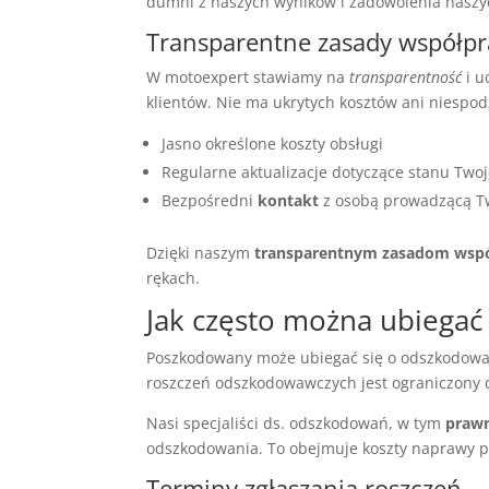
dumni z naszych wyników i zadowolenia naszy
Transparentne zasady współpr
W motoexpert stawiamy na
transparentność
i u
klientów. Nie ma ukrytych kosztów ani niespod
Jasno określone koszty obsługi
Regularne aktualizacje dotyczące stanu Two
Bezpośredni
kontakt
z osobą prowadzącą T
Dzięki naszym
transparentnym zasadom wspó
rękach.
Jak często można ubiegać
Poszkodowany może ubiegać się o odszkodowa
roszczeń odszkodowawczych jest ograniczony 
Nasi specjaliści ds. odszkodowań, w tym
prawn
odszkodowania. To obejmuje koszty naprawy poja
Terminy zgłaszania roszczeń