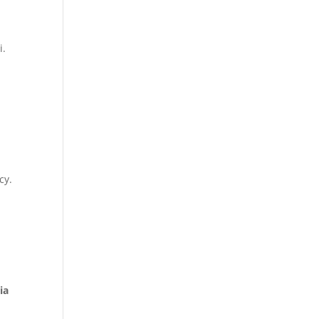
i.
cy.
ia