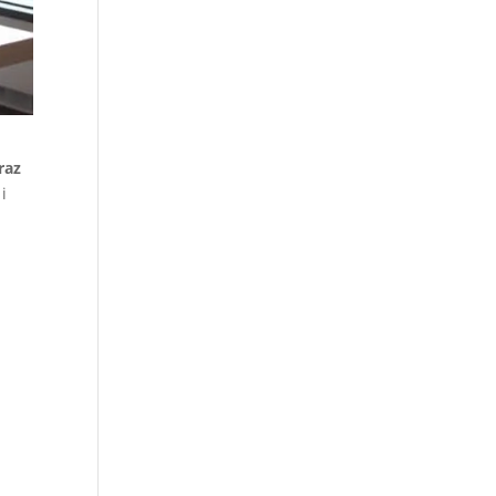
raz
i