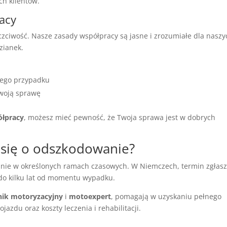
ch klientów.
acy
czciwość. Nasze zasady współpracy są jasne i zrozumiałe dla naszy
zianek.
jego przypadku
woją sprawę
łpracy
, możesz mieć pewność, że Twoja sprawa jest w dobrych
 się o odszkodowanie?
nie w określonych ramach czasowych. W Niemczech, termin zgłas
do kilku lat od momentu wypadku.
ik motoryzacyjny
i
motoexpert
, pomagają w uzyskaniu pełnego
zdu oraz koszty leczenia i rehabilitacji.