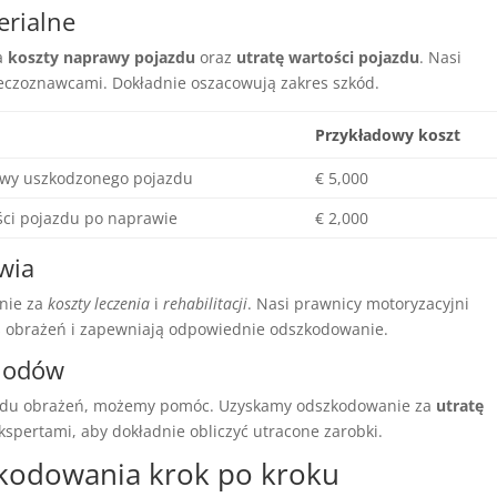
erialne
a
koszty naprawy pojazdu
oraz
utratę wartości pojazdu
. Nasi
zeczoznawcami. Dokładnie oszacowują zakres szkód.
Przykładowy koszt
awy uszkodzonego pojazdu
€ 5,000
ści pojazdu po naprawie
€ 2,000
wia
nie za
koszty leczenia
i
rehabilitacji
. Nasi prawnicy motoryzacyjni
s obrażeń i zapewniają odpowiednie odszkodowanie.
chodów
wodu obrażeń, możemy pomóc. Uzyskamy odszkodowanie za
utratę
kspertami, aby dokładnie obliczyć utracone zarobki.
kodowania krok po kroku