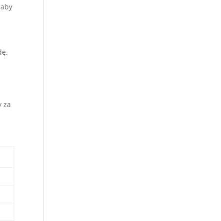
 aby
dę.
y za