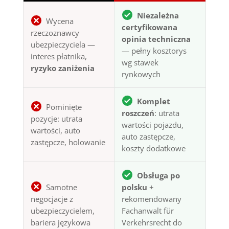
Niezależna
Wycena
certyfikowana
rzeczoznawcy
opinia techniczna
ubezpieczyciela —
— pełny kosztorys
interes płatnika,
wg stawek
ryzyko zaniżenia
rynkowych
Komplet
Pominięte
roszczeń
: utrata
pozycje: utrata
wartości pojazdu,
wartości, auto
auto zastępcze,
zastępcze, holowanie
koszty dodatkowe
Obsługa po
Samotne
polsku
+
negocjacje z
rekomendowany
ubezpieczycielem,
Fachanwalt für
bariera językowa
Verkehrsrecht do