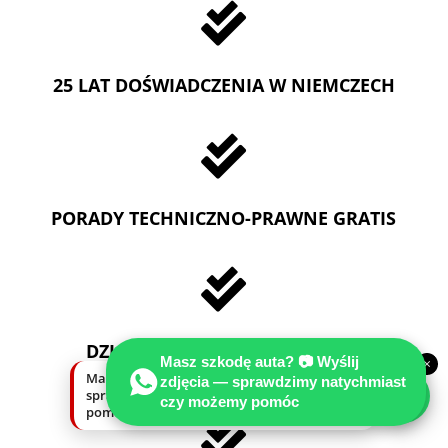

25 LAT DOŚWIADCZENIA W NIEMCZECH

PORADY TECHNICZNO-PRAWNE GRATIS

DZIAŁAMY NA TERENIE CAŁYCH
Masz szkodę auta? 📷 Wyślij
×
NIEMCZECH
Masz szkodę auta? Wyślij zdjęcia —
zdjęcia — sprawdzimy natychmiast
sprawdzimy natychmiast, czy możemy
czy możemy pomóc
pomóc.
