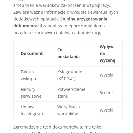
zrozumienia warunków zakończenia współpracy.
Zawiera ważne informacje o wykupie i ewentualnych
dodatkowych opłatach.
Solidne przygotowanie
dokumentacji
zapobiega nieporozumieniom z
urzędem skarbowym i ułatwia administrację.
Wpływ
Cel
Dokument
na
posiadania
wycenę
Faktura
Księgowanie
Wysoki
wykupu
(KŚT 741)
Faktury
Potwierdzenie
Średni
serwisowe
stanu
Umowa
Weryfikacja
Wysoki
leasingowa
warunków
Zgromadzenie tych dokumentów to nie tylko