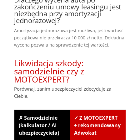
zakończeniu umowy leasingu jest
niezbędna przy amortyzacji
jednorazowej?
Amortyzacja jednorazowa jest możliwa, jeśli wartość
początkowa nie przekracza 10 000 zł netto. Dokładna
wycena pozwala na sprawdzenie tej wartości.
Likwidacja szkody:
samodzielnie czy z
MOTOEXPERT?
Porównaj, zanim ubezpieczyciel zdecyduje za
Ciebie.
✗ Samodzielnie
✓ Z MOTOEXPERT
(kalkulator / AI
+ rekomendowany
ubezpieczyciela)
Adwokat