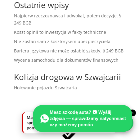
Ostatnie wpisy
Najpierw rzeczoznawca i adwokat, potem decyzje. §
249 BGB
Koszt opinii to inwestycja w fakty techniczne
Nie zostań sam z kosztorysem ubezpieczyciela
Bariera językowa nie może osłabić szkody. § 249 BGB
Wycena samochodu dla dokumentów finansowych
Kolizja drogowa w Szwajcarii
Holowanie pojazdu Szwajcaria
Masz szkodę auta? 📷 Wyślij
×
Masz szkodę auta? Wyślij zdjęcia —
zdjęcia — sprawdzimy natychmiast
sprawdzimy natychmiast, czy możemy
czy możemy pomóc
pomóc.
