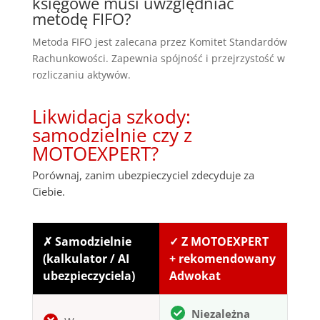
księgowe musi uwzględniać
metodę FIFO?
Metoda FIFO jest zalecana przez Komitet Standardów
Rachunkowości. Zapewnia spójność i przejrzystość w
rozliczaniu aktywów.
Likwidacja szkody:
samodzielnie czy z
MOTOEXPERT?
Porównaj, zanim ubezpieczyciel zdecyduje za
Ciebie.
✗ Samodzielnie
✓ Z MOTOEXPERT
(kalkulator / AI
+ rekomendowany
ubezpieczyciela)
Adwokat
Niezależna