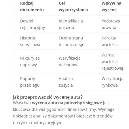
Rodzaj
Cel
Wpływ na
dokumentu
wykorzystania
wycenę
Dowód
Identyfikacja
Podstawa
rejestracyjny
pojazdu
prawna
Historia
Ocena stanu
Korekta
serwisowa
technicznego
wartości
Wzrost
Faktury za
Weryfikacja
wartości
naprawy
nakładów
rejestrowej
Raporty
Analiza
Weryfikacja
przebiegu
zużycia
rynkowa
Jak przeprowadzić wycenę auta?
Właściwa
wycena auta na potrzeby księgowe
jest
kluczowa dla wiarygodności finansów firmy. Wymaga
dokładnej analizy dokumentów i bieżących trendów
na rynku motoryzacyjnym.