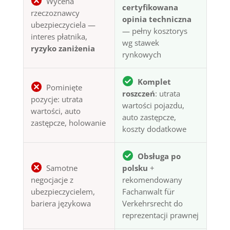
Wycena
certyfikowana
rzeczoznawcy
opinia techniczna
ubezpieczyciela —
— pełny kosztorys
interes płatnika,
wg stawek
ryzyko zaniżenia
rynkowych
Komplet
Pominięte
roszczeń
: utrata
pozycje: utrata
wartości pojazdu,
wartości, auto
auto zastępcze,
zastępcze, holowanie
koszty dodatkowe
Obsługa po
Samotne
polsku
+
negocjacje z
rekomendowany
ubezpieczycielem,
Fachanwalt für
bariera językowa
Verkehrsrecht do
reprezentacji prawnej