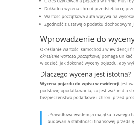
Okres użytkowania pojazdu w firmie musi być
Dokładna wycena chroni przedsiębiorcę prz
Wartość początkowa auta wpływa na wysoko
Zgodność z ustawą o podatku dochodowym je
Wprowadzenie do wyceny 
Określanie wartości samochodu w ewidencji fi
określenie wartości początkowej
pomaga unikać 
wiedzieć, jak dokonać wyceny pojazdu, aby wy
Dlaczego wycena jest istotna?
Wycena pojazdu do wpisu w ewidencji
jest w
podstawę opodatkowania, co jest ważne dla str
bezpieczeństwo podatkowe i chroni przed pr
„Prawidłowa ewidencja majątku trwałego to
budowania stabilności finansowej przedsię