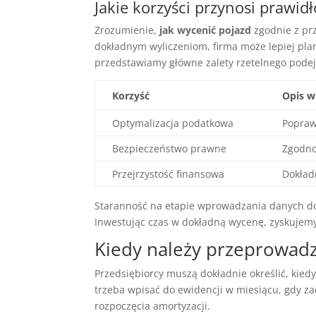
Jakie korzyści przynosi prawi
Zrozumienie,
jak wycenić pojazd
zgodnie z prz
dokładnym wyliczeniom, firma może lepiej pla
przedstawiamy główne zalety rzetelnego podej
Korzyść
Opis 
Optymalizacja podatkowa
Popraw
Bezpieczeństwo prawne
Zgodno
Przejrzystość finansowa
Dokład
Staranność na etapie wprowadzania danych do 
Inwestując czas w dokładną wycenę, zyskujemy
Kiedy należy przeprowad
Przedsiębiorcy muszą dokładnie określić, ki
trzeba wpisać do ewidencji w miesiącu, gdy za
rozpoczęcia amortyzacji.