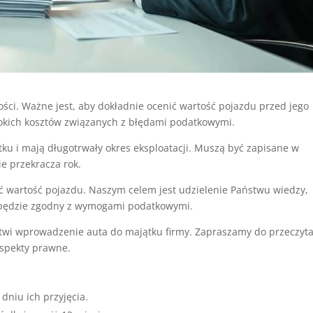
ci. Ważne jest, aby dokładnie ocenić wartość pojazdu przed jego
okich kosztów związanych z błędami podatkowymi.
ytku i mają długotrwały okres eksploatacji. Muszą być zapisane w
ie przekracza rok.
ić wartość pojazdu. Naszym celem jest udzielenie Państwu wiedzy,
e będzie zgodny z wymogami podatkowymi.
twi wprowadzenie auta do majątku firmy. Zapraszamy do przeczyt
aspekty prawne.
dniu ich przyjęcia.