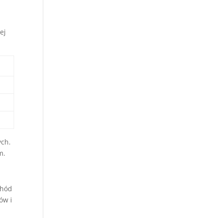
i
ej
ych.
m.
chód
ów i