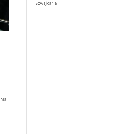
Szwajcaria
ania