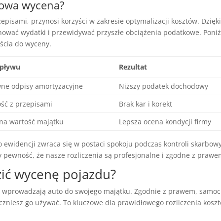
dłowa wycena?
episami, przynosi korzyści w zakresie optymalizacji kosztów. Dzięk
nować wydatki i przewidywać przyszłe obciążenia podatkowe. Poniż
ścia do wyceny.
wpływu
Rezultat
ne odpisy amortyzacyjne
Niższy podatek dochodowy
ść z przepisami
Brak kar i korekt
na wartość majątku
Lepsza ocena kondycji firmy
ewidencji zwraca się w postaci spokoju podczas kontroli skarbow
 pewność, że nasze rozliczenia są profesjonalne i zgodne z prawe
zić wycenę pojazdu?
edy wprowadzają auto do swojego majątku. Zgodnie z prawem, samo
czniesz go używać. To kluczowe dla prawidłowego rozliczenia koszt