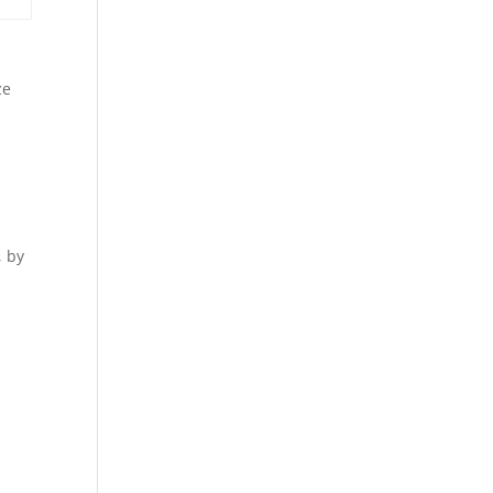
ze
 by