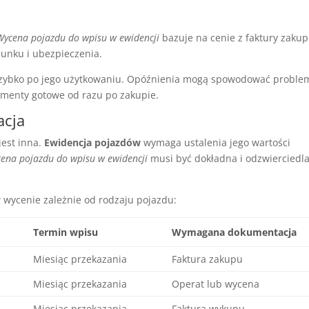
Wycena pojazdu do wpisu w ewidencji
bazuje na cenie z faktury zakup
dunku i ubezpieczenia.
zybko po jego użytkowaniu. Opóźnienia mogą spowodować proble
umenty gotowe od razu po zakupie.
acja
est inna.
Ewidencja pojazdów
wymaga ustalenia jego wartości
ena pojazdu do wpisu w ewidencji
musi być dokładna i odzwierciedl
w wycenie zależnie od rodzaju pojazdu:
Termin wpisu
Wymagana dokumentacja
Miesiąc przekazania
Faktura zakupu
Miesiąc przekazania
Operat lub wycena
Miesiąc przekazania
Faktura wykupu