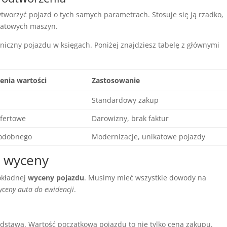
tworzyć pojazd o tych samych parametrach. Stosuje się ją rzadko,
katowych maszyn.
niczny pojazdu w księgach. Poniżej znajdziesz tabelę z głównymi
enia wartości
Zastosowanie
Standardowy zakup
ofertowe
Darowizny, brak faktur
podobnego
Modernizacje, unikatowe pojazdy
 wyceny
okładnej
wyceny pojazdu
. Musimy mieć wszystkie dowody na
yceny auta do ewidencji
.
stawa. Wartość początkowa pojazdu to nie tylko cena zakupu.