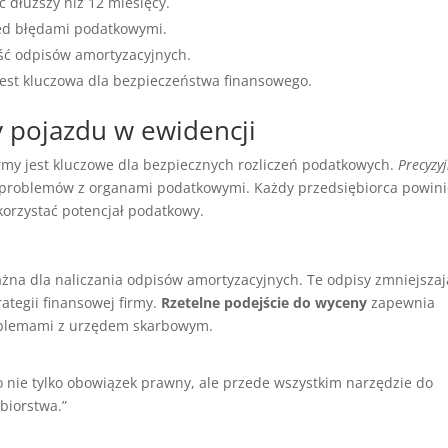
 dłuższy niż 12 miesięcy.
ed błędami podatkowymi.
ść odpisów amortyzacyjnych.
st kluczowa dla bezpieczeństwa finansowego.
pojazdu w ewidencji
rmy jest kluczowe dla bezpiecznych rozliczeń podatkowych.
Precyzy
problemów z organami podatkowymi. Każdy przedsiębiorca powin
korzystać potencjał podatkowy.
ażna dla naliczania odpisów amortyzacyjnych. Te odpisy zmniejszaj
ategii finansowej firmy.
Rzetelne podejście do wyceny
zapewnia
oblemami z urzędem skarbowym.
 nie tylko obowiązek prawny, ale przede wszystkim narzędzie do
biorstwa.”