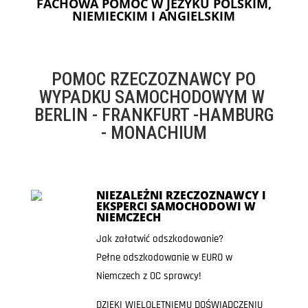
FACHOWA POMOC W JEZYKU POLSKIM,
NIEMIECKIM I ANGIELSKIM
POMOC RZECZOZNAWCY PO
WYPADKU SAMOCHODOWYM W
BERLIN - FRANKFURT -HAMBURG
- MONACHIUM
NIEZALEŻNI RZECZOZNAWCY I
EKSPERCI SAMOCHODOWI W
NIEMCZECH
Jak załatwić odszkodowanie?
Pełne odszkodowanie w EURO w
Niemczech z OC sprawcy!
DZIĘKI WIELOLETNIEMU DOŚWIADCZENIU