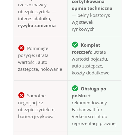
certyfikowana
rzeczoznawcy
opinia techniczna
ubezpieczyciela —
— pełny kosztorys
interes płatnika,
wg stawek
ryzyko zaniżenia
rynkowych
Komplet
Pominięte
roszczeń
: utrata
pozycje: utrata
wartości pojazdu,
wartości, auto
auto zastępcze,
zastępcze, holowanie
koszty dodatkowe
Obsługa po
Samotne
polsku
+
negocjacje z
rekomendowany
ubezpieczycielem,
Fachanwalt für
bariera językowa
Verkehrsrecht do
reprezentacji prawnej