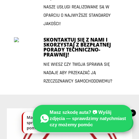
NASZE USŁUGI REALIZOWANE SĄ W
OPARCIU O NAJWYŻSZE STANDARDY
JAKOŚCI!
SKONTAKTUJ SIĘ Z NAMI I
SKORZYSTAJ Z BEZPŁATNEJ
PORADY TECHNICZNO-
PRAWNEJ!
NIE WIESZ CZY TWOJA SPRAWA SIĘ
NADAJE ABY PRZEKAZAĆ JĄ
RZECZOZNAWCY SAMOCHODOWEMU?
Masz szkodę auta? 📷 Wyślij
×
Masz szkodę auta? Wyślij zdjęcia —
zdjęcia — sprawdzimy natychmiast
sprawdzimy natychmiast, czy możemy
czy możemy pomóc
pomóc.