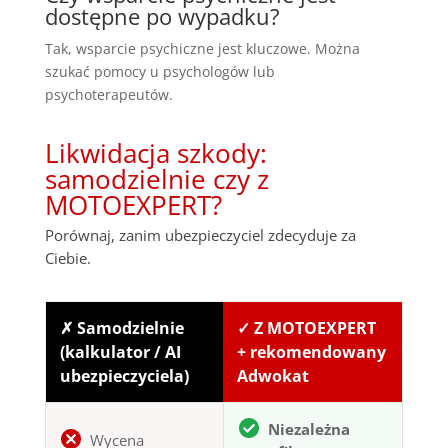
dostępne po wypadku?
Tak, wsparcie psychiczne jest kluczowe. Można
szukać pomocy u psychologów lub
psychoterapeutów.
Likwidacja szkody:
samodzielnie czy z
MOTOEXPERT?
Porównaj, zanim ubezpieczyciel zdecyduje za
Ciebie.
✗ Samodzielnie
✓ Z MOTOEXPERT
(kalkulator / AI
+ rekomendowany
ubezpieczyciela)
Adwokat
Niezależna
Wycena