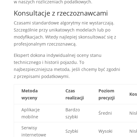
w naszych rozliczeniach podatkowych.
Konsultacje z rzeczoznawcami
Czasami standardowe algorytmy nie wystarczają.
Szczególnie przy unikatowych modelach lub po
modyfikacjach. Wtedy najlepiej skonsultować się z
profesjonalnym rzeczoznawcą.
Ekspert dokona indywidualnej oceny stanu
technicznego i historii pojazdu. To
najbezpieczniejsza metoda, jeśli chcemy być zgodni
z przepisami podatkowymi.
Metoda
Czas
Poziom
Kos
wyceny
realizacji
precyzji
Aplikacje
Bardzo
Średni
Nis
mobilne
szybki
Serwisy
Szybki
Wysoki
Nis
internetowe