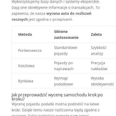
Wykorzystujemy bazy danych i systemy eksperckie.
Dają one obiektywne informacje o transakcjach. To
zapewnia, że nasza
wycena auta do rozliczeń
rocznych
jest zgodna z przepisami.
Główne
Metoda
Zaleta
zastosowanie
Standardowe
Szybkość
Porównawcza
pojazdy
analizy
Pojazdy po
Precyzja
Kosztowa
naprawach
nakładów
Wymogi
Wysoka
Rynkowa
podatkowe
obiektywność
Jak przeprowadzić wycenę samochodu krok po
kroku?
Wycenę pojazdu podatki można podzielić na łatwe
kroki. Dzięki temu nasze rozliczenia będą zgodne z
prawem. Takie podejście pomoże nam lepiej