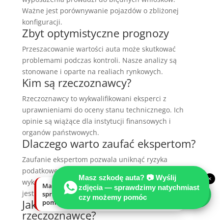
Ważne jest porównywanie pojazdów o zbliżonej
konfiguracji.
Zbyt optymistyczne prognozy
Przeszacowanie wartości auta może skutkować
problemami podczas kontroli. Nasze analizy są
stonowane i oparte na realiach rynkowych.
Kim są rzeczoznawcy?
Rzeczoznawcy to wykwalifikowani eksperci z
uprawnieniami do oceny stanu technicznego. Ich
opinie są wiążące dla instytucji finansowych i
organów państwowych.
Dlaczego warto zaufać ekspertom?
Zaufanie ekspertom pozwala uniknąć ryzyka
podatkowego. Wycena auta do rozliczeń rocznych
Masz szkodę auta? 📷 Wyślij
×
wykonana przez rzeczoznawcę, na przykład z DEKRA,
Masz szkodę auta? Wyślij zdjęcia —
zdjęcia — sprawdzimy natychmiast
jest niepodważalnym dowodem.
sprawdzimy natychmiast, czy możemy
czy możemy pomóc
Jak wybrać odpowiedniego
pomóc.
rzeczoznawcę?