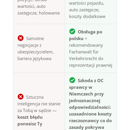
wartości pojazdu,
wartości, auto
auto zastępcze,
zastępcze, holowanie
koszty dodatkowe
Obsługa po
Samotne
polsku
+
negocjacje z
rekomendowany
ubezpieczycielem,
Fachanwalt für
bariera językowa
Verkehrsrecht do
reprezentacji prawnej
Szkoda z OC
sprawcy w
Niemczech przy
Sztuczna
jednoznacznej
inteligencja nie stanie
odpowiedzialności:
za Tobą w sądzie —
uzasadnione koszty
koszt błędu
rzeczoznawcy co do
ponosisz Ty
zasady pokrywa