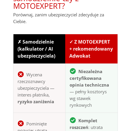
MOTOEXPERT?
Porównaj, zanim ubezpieczyciel zdecyduje za
Ciebie.
✗ Samodzielnie
✓ Z MOTOEXPERT
(kalkulator / AI
+ rekomendowany
ubezpieczyciela)
Adwokat
Niezależna
Wycena
certyfikowana
rzeczoznawcy
opinia techniczna
ubezpieczyciela —
— pełny kosztorys
interes płatnika,
wg stawek
ryzyko zaniżenia
rynkowych
Komplet
Pominięte
roszczeń
: utrata
pozycje: utrata