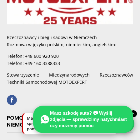
Rzeczoznawcy i biegli sadowi w Niemczech -
Rozmowa w języku polskim, niemieckim, angielskim:
Telefon: +48 600 920 920
Telefon: +49 160 3388333
Stowarzyszenie Miedzynarodowych Rzeczoznawców
Techniki Samochodowej MOTOEXPERT
Masz szkodę auta? 📷 Wyślij
×
POMOC RZECZOZNAWCY PO KOLIZJI W
Masz szkodę auta? Wyślij zdjęcia —
zdjęcia — sprawdzimy natychmiast
sprawdzimy natychmiast, czy możemy
NIEMCZECH
czy możemy pomóc
pomóc.