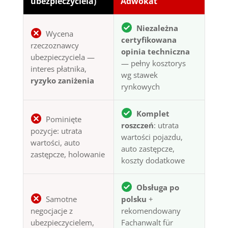
ubezpieczyciela)
Adwokat
Niezależna
Wycena
certyfikowana
rzeczoznawcy
opinia techniczna
ubezpieczyciela —
— pełny kosztorys
interes płatnika,
wg stawek
ryzyko zaniżenia
rynkowych
Komplet
Pominięte
roszczeń
: utrata
pozycje: utrata
wartości pojazdu,
wartości, auto
auto zastępcze,
zastępcze, holowanie
koszty dodatkowe
Obsługa po
Samotne
polsku
+
negocjacje z
rekomendowany
ubezpieczycielem,
Fachanwalt für