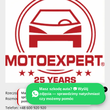
Masz szkodę auta? 📷 Wyślij
×
Rzeczoznawcy i biegli sadowi w Niemczech -
Masz szkodę auta? Wyślij zdjęcia —
zdjęcia — sprawdzimy natychmiast
sprawdzimy natychmiast, czy możemy
Rozmowa w języku polskim, niemieckim, angielskim:
czy możemy pomóc
pomóc.
Telefon: +48 600 920 920