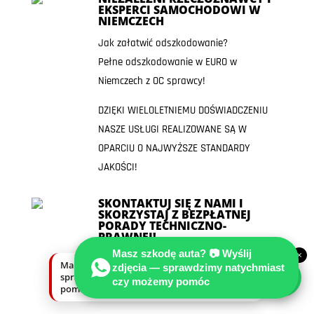
EKSPERCI SAMOCHODOWI W
NIEMCZECH
Jak załatwić odszkodowanie?
Pełne odszkodowanie w EURO w
Niemczech z OC sprawcy!
DZIĘKI WIELOLETNIEMU DOŚWIADCZENIU
NASZE USŁUGI REALIZOWANE SĄ W
OPARCIU O NAJWYŻSZE STANDARDY
JAKOŚCI!
SKONTAKTUJ SIĘ Z NAMI I
SKORZYSTAJ Z BEZPŁATNEJ
PORADY TECHNICZNO-
PRAWNEJ!
Masz szkodę auta? 📷 Wyślij
×
NIE WIESZ CZY TWOJA SPRAWA SIĘ
Masz szkodę auta? Wyślij zdjęcia —
zdjęcia — sprawdzimy natychmiast
sprawdzimy natychmiast, czy możemy
NADAJE ABY PRZEKAZAĆ JĄ
czy możemy pomóc
pomóc.
RZECZOZNAWCY SAMOCHODOWEMU?