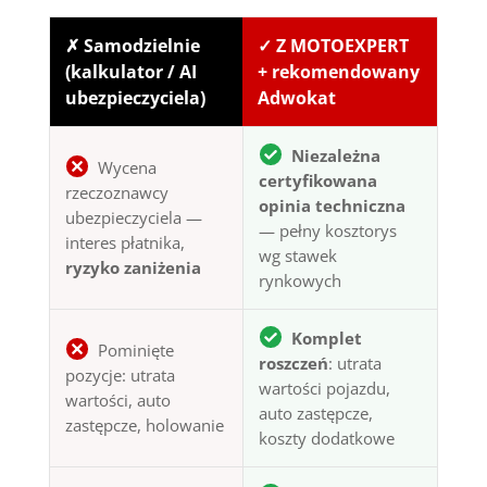
✗ Samodzielnie
✓ Z MOTOEXPERT
(kalkulator / AI
+ rekomendowany
ubezpieczyciela)
Adwokat
Niezależna
Wycena
certyfikowana
rzeczoznawcy
opinia techniczna
ubezpieczyciela —
— pełny kosztorys
interes płatnika,
wg stawek
ryzyko zaniżenia
rynkowych
Komplet
Pominięte
roszczeń
: utrata
pozycje: utrata
wartości pojazdu,
wartości, auto
auto zastępcze,
zastępcze, holowanie
koszty dodatkowe