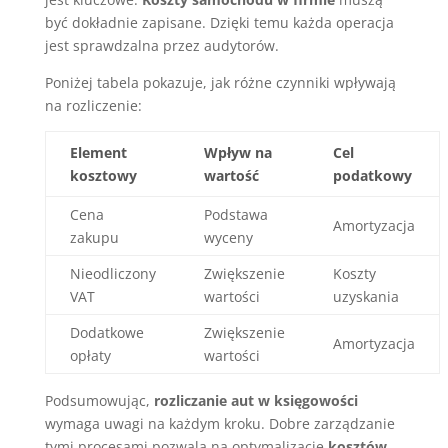
być dokładnie zapisane. Dzięki temu każda operacja
jest sprawdzalna przez audytorów.
Poniżej tabela pokazuje, jak różne czynniki wpływają
na rozliczenie:
Element
Wpływ na
Cel
kosztowy
wartość
podatkowy
Cena
Podstawa
Amortyzacja
zakupu
wyceny
Nieodliczony
Zwiększenie
Koszty
VAT
wartości
uzyskania
Dodatkowe
Zwiększenie
Amortyzacja
opłaty
wartości
Podsumowując,
rozliczanie aut w księgowości
wymaga uwagi na każdym kroku. Dobre zarządzanie
tymi procesami pozwala na optymalizację
kosztów