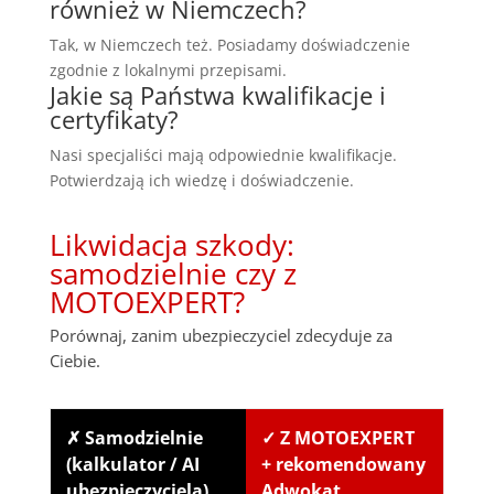
również w Niemczech?
Tak, w Niemczech też. Posiadamy doświadczenie
zgodnie z lokalnymi przepisami.
Jakie są Państwa kwalifikacje i
certyfikaty?
Nasi specjaliści mają odpowiednie kwalifikacje.
Potwierdzają ich wiedzę i doświadczenie.
Likwidacja szkody:
samodzielnie czy z
MOTOEXPERT?
Porównaj, zanim ubezpieczyciel zdecyduje za
Ciebie.
✗ Samodzielnie
✓ Z MOTOEXPERT
(kalkulator / AI
+ rekomendowany
ubezpieczyciela)
Adwokat