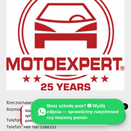
Rzeczoznawcy i biegli sadowi w Niemczech -
Masz szkodę auta? 📷 Wyślij
×
Rozmowa w języku polskim, niemieckim, angielskim:
Masz szkodę auta? Wyślij zdjęcia —
zdjęcia — sprawdzimy natychmiast
sprawdzimy natychmiast, czy możemy
czy możemy pomóc
Telefon: +48 600 920 920
pomóc.
Telefon: +49 160 3388333