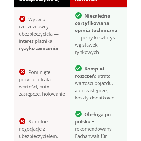
Niezależna
Wycena
certyfikowana
rzeczoznawcy
opinia techniczna
ubezpieczyciela —
— pełny kosztorys
interes płatnika,
wg stawek
ryzyko zaniżenia
rynkowych
Komplet
Pominięte
roszczeń
: utrata
pozycje: utrata
wartości pojazdu,
wartości, auto
auto zastępcze,
zastępcze, holowanie
koszty dodatkowe
Obsługa po
Samotne
polsku
+
negocjacje z
rekomendowany
ubezpieczycielem,
Fachanwalt für