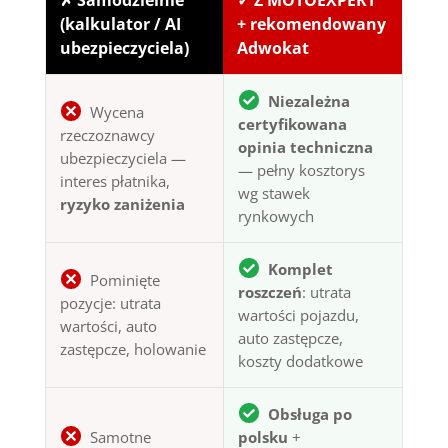
(kalkulator / AI
+ rekomendowany
ubezpieczyciela)
Adwokat
Niezależna
Wycena
certyfikowana
rzeczoznawcy
opinia techniczna
ubezpieczyciela —
— pełny kosztorys
interes płatnika,
wg stawek
ryzyko zaniżenia
rynkowych
Komplet
Pominięte
roszczeń
: utrata
pozycje: utrata
wartości pojazdu,
wartości, auto
auto zastępcze,
zastępcze, holowanie
koszty dodatkowe
Obsługa po
Samotne
polsku
+