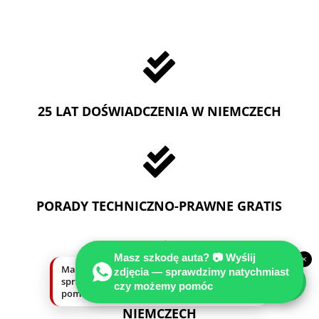

25 LAT DOŚWIADCZENIA W NIEMCZECH

PORADY TECHNICZNO-PRAWNE GRATIS

Masz szkodę auta? 📷 Wyślij
×
Masz szkodę auta? Wyślij zdjęcia —
zdjęcia — sprawdzimy natychmiast
sprawdzimy natychmiast, czy możemy
czy możemy pomóc
pomóc.
DZIAŁAMY NA TERENIE CAŁYCH
NIEMCZECH