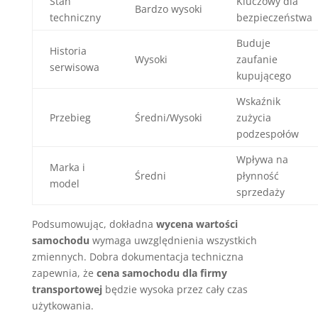
Stan
Kluczowy dla
Bardzo wysoki
techniczny
bezpieczeństwa
Buduje
Historia
Wysoki
zaufanie
serwisowa
kupującego
Wskaźnik
Przebieg
Średni/Wysoki
zużycia
podzespołów
Wpływa na
Marka i
Średni
płynność
model
sprzedaży
Podsumowując, dokładna
wycena wartości
samochodu
wymaga uwzględnienia wszystkich
zmiennych. Dobra dokumentacja techniczna
zapewnia, że
cena samochodu dla firmy
transportowej
będzie wysoka przez cały czas
użytkowania.