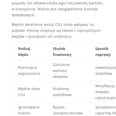
pojazdu nie odzwierciedla jego rzeczywistej wartości
w transporcie. Ważne jest uwzględnienie kosztów
dodatkowych.
Błędne określenie emisji CO2 może wpływać na
podatki. Poniżej znajduje się tabela z najczęstszych
błędów i sposobami ich uniknięcia.
Rodzaj
Skutek
Sposób
błędu
finansowy
naprawy
Zaniżenie
Pominięcie
Inwentaryza
wartości
wyposażenia
dodatków
aktywów
Weryfikacja
Błędne dane
Problemy
dowodu
CO2
podatkowe
rejestracyj
Ignorowanie
Ryzyko
Sprawdzeni
historii
ubezpieczeniowe
raportów V