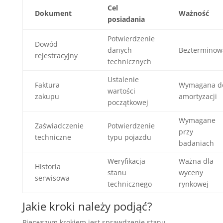
Cel
Dokument
Ważność
posiadania
Potwierdzenie
Dowód
danych
Bezterminow
rejestracyjny
technicznych
Ustalenie
Faktura
Wymagana d
wartości
zakupu
amortyzacji
początkowej
Wymagane
Zaświadczenie
Potwierdzenie
przy
techniczne
typu pojazdu
badaniach
Weryfikacja
Ważna dla
Historia
stanu
wyceny
serwisowa
technicznego
rynkowej
Jakie kroki należy podjąć?
Pierwszym krokiem jest sprawdzenie stanu