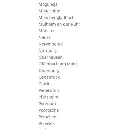
Moguncja
Monachium
Mönchengladbach
Mülheim an der Ruhr
Münster
Neuss
Norymberga
Nürnberg
Oberhausen
Offenbach am Main
Oldenburg
Osnabrück
Ostritz
Paderborn
Pforzheim
Poczdam
Podrosche
Pomellen
Przewóz