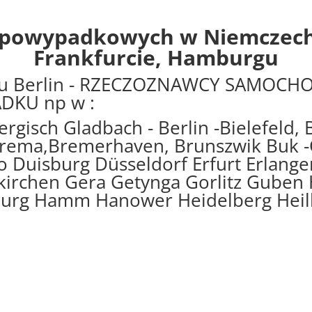
powypadkowych w Niemczech n
Frankfurcie, Hamburgu
 Berlin
- RZECZOZNAWCY SAMOCHO
DKU np w :
rgisch Gladbach - Berlin -Bielefeld,
rema,Bremerhaven, Brunszwik Buk -
uisburg Düsseldorf Erfurt Erlangen
irchen Gera Getynga Gorlitz Guben
urg Hamm Hanower Heidelberg Hei