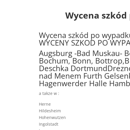
Wycena szkód 
Wycena szkód po wypadku
WYCENY SZKOD PO WYPA
Augsburg -Bad Muskau- Be
Bochum, Bonn, Bottrop,B
Deschka DortmundDrezno D
nad Menem Furth Gelsenk
Hagenwerder Halle Hamb
a takze w :
Herne
Hildesheim
Hohenwutzen
Ingolstadt