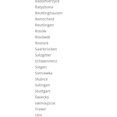
Radomierzyce
Ratyzbona
Recklinghausen
Remscheid
Reutlingen
Rosow
Rosówek
Rostock
Saarbrücken
Salzgitter
Schwennenz
Siegen
Sieniawka
Słubice
Solingen
Stuttgart
Świecko
swinoujscie
Trewir
Ulm