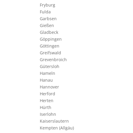
Fryburg
Fulda
Garbsen
Gießen
Gladbeck
Göppingen
Göttingen
Greifswald
Grevenbroich
Gütersloh
Hameln
Hanau
Hannover
Herford
Herten
Hürth
Iserlohn
Kaiserslautern
Kempten (Allgäu)