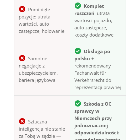
Komplet
Pominięte
roszczeń
: utrata
pozycje: utrata
wartości pojazdu,
wartości, auto
auto zastępcze,
zastępcze, holowanie
koszty dodatkowe
Obsługa po
Samotne
polsku
+
negocjacje z
rekomendowany
ubezpieczycielem,
Fachanwalt für
bariera językowa
Verkehrsrecht do
reprezentacji prawnej
Szkoda z OC
sprawcy w
Niemczech przy
Sztuczna
jednoznacznej
inteligencja nie stanie
odpowiedzialności:
za Tobą w sądzie —
uzasadnione koszty