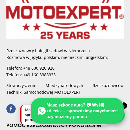
Rzeczoznawcy i biegli sadowi w Niemczech -
Rozmowa w języku polskim, niemieckim, angielskim:
Telefon: +48 600 920 920
Telefon: +49 160 3388333
Stowarzyszenie Miedzynarodowych Rzeczoznawców
Techniki Samochodowej MOTOEXPERT
Masz szkodę auta? 📷 Wyślij
×
Masz szkodę auta? Wyślij zdjęcia —
zdjęcia — sprawdzimy natychmiast
sprawdzimy natychmiast, czy możemy
czy możemy pomóc
pomóc.
POMOC RZECZOZNAWCY PO KOLIZJI W