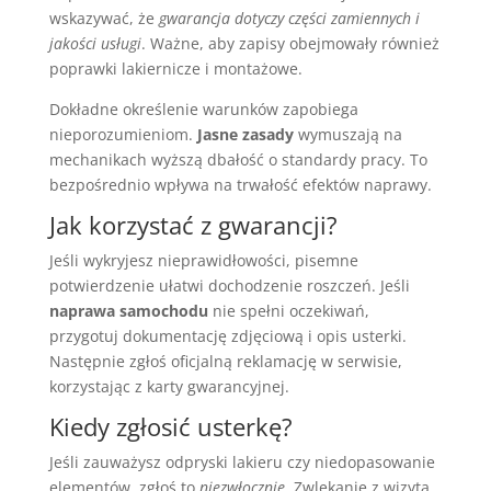
wskazywać, że
gwarancja dotyczy części zamiennych i
jakości usługi
. Ważne, aby zapisy obejmowały również
poprawki lakiernicze i montażowe.
Dokładne określenie warunków zapobiega
nieporozumieniom.
Jasne zasady
wymuszają na
mechanikach wyższą dbałość o standardy pracy. To
bezpośrednio wpływa na trwałość efektów naprawy.
Jak korzystać z gwarancji?
Jeśli wykryjesz nieprawidłowości, pisemne
potwierdzenie ułatwi dochodzenie roszczeń. Jeśli
naprawa samochodu
nie spełni oczekiwań,
przygotuj dokumentację zdjęciową i opis usterki.
Następnie zgłoś oficjalną reklamację w serwisie,
korzystając z karty gwarancyjnej.
Kiedy zgłosić usterkę?
Jeśli zauważysz odpryski lakieru czy niedopasowanie
elementów, zgłoś to
niezwłocznie
. Zwlekanie z wizytą